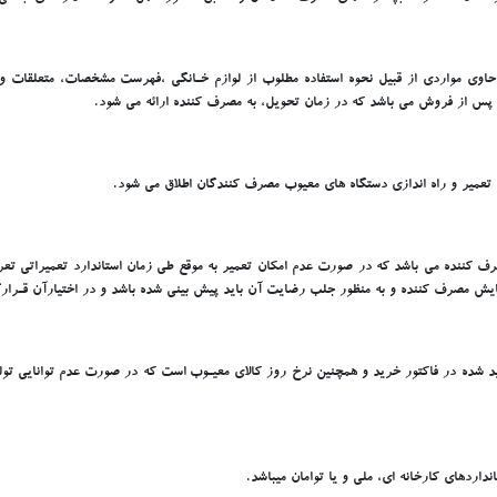
 حاوي مواردي از قبيل نحوه استفاده مطلوب از لوازم خـانگي ،فهرست مشخصات، متعلقات 
 پس از فروش مي باشد که در زمان تحويل، به مصرف کننده ارائه مي شود.
 تعمير و راه اندازي دستگاه هاي معيوب مصرف کنندگان اطلاق مي شود.
ف کننده مي باشد که در صورت عدم امکان تعمير به موقع طي زمان استاندارد تعميراتي تعري
ايش مصرف کننده و به منظور جلب رضايت آن بايد پيش بيني شده باشد و در اختيارآن قـرارگ
شده در فاکتور خريد و همچنين نرخ روز کالاي معيـوب است که در صورت عدم توانايي تولي
اردهاي کارخانه اي، ملي و يا توامان ميباشد.