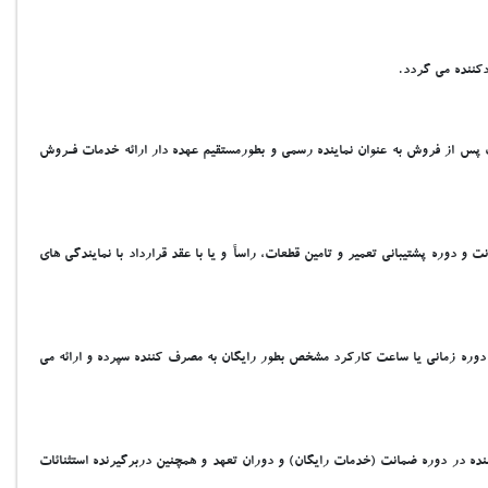
دکننده مي گردد.
ت پس از فروش به عنوان نماينده رسمي و بطورمستقيم عهده دار ارائه خدمات فـروش
 دوره پشتيباني تعمير و تامين قطعات، راساً و يا با عقد قرارداد با نمايندگي هاي
ک دوره زماني يا ساعت کارکرد مشخص بطور رايگان به مصرف کننده سپرده و ارائه مي
نده در دوره ضمانت (خدمات رايگان) و دوران تعهد و همچنين دربرگيرنده استثنائات