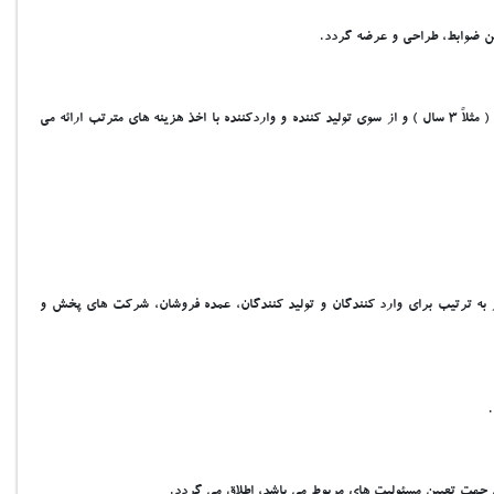
ين ضوابط، طراحي و عرضه گردد.
به مجموعه تعهدات خدماتي از قبيل تعميرات، تامين لوازم يدکي و پشتيباني لوازم خانگي براي يک دوره زماني و يا ساعت کارکرد مشـخص کـه عموماً بيش از دوره ضمانت است ( مثلاً 3 سال ) و از سوي توليد کننده و واردکننده با اخذ هزينه هاي مترتب ارائه مي
ر به ترتيب براي وارد کنندگان و توليد کنندگان، عمده فروشان، شرکت هاي پخش و
غي جهت تعيين مسئوليت هاي مربوط مي باشد، اطلاق مي گردد.