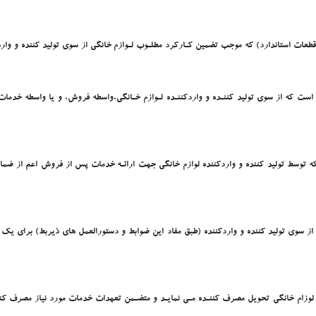
طعات استاندارد) که موجب تضمين کـارکرد مطلـوب لـوازم خانگي از سوي توليد کننده و وار
 است که از سوي توليد کننـده و واردکننـده لـوازم خـانگي،واسطه فروش، و يا واسطه خدما
 توسط توليد کننده و واردکننده لوازم خانگي جهت ارائـه خدمات پس از فروش اعم از ضمانت و
ه از سوي توليد کننده و واردکننده (طبق مفاد اين ضوابط و دستورالعمل هاي ذيربط) براي ي
 لوزام خانگي تحويل مصرف کننـده مـي نمايـد و متضـمن تعهدات خدمات مورد نياز مصرف کن