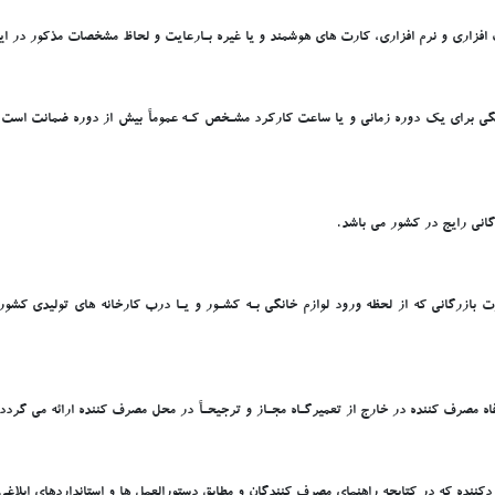
افزاري و نرم افزاري، کارت هاي هوشمند و يا غيره بـارعايت و لحاظ مشخصات مذکور در ا
رگاني رايج در کشور مي باشد.
ت بازرگاني که از لحظه ورود لوازم خانگي بـه کشـور و يـا درب کارخانه هاي توليدي کشو
اه مصرف کننده در خارج از تعميرگـاه مجـاز و ترجيحـاً در محل مصرف کننده ارائه مي گردد.
دکننده که در کتابچه راهنماي مصرف کنندگان و مطابق دستورالعمل ها و استانداردهاي ابلا