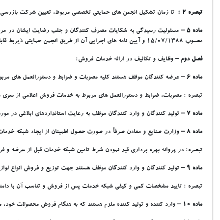
تبصره 2 :
تا زمان تشکيل انجمن هاي حمايتي تخصصي مربوط، تعيين شرکت بازرسي نيز
ماده 5 –
مسئوليت رسيدگي به شکايات مصرف کنندگان و جلب رضايت ايشان در مرحله ا
مصـوب 15/07/1388 و آيين نامه هاي اجرايي آن از طريق انجمن حمايتي ذيربط قابل پيگيري ميباشد.
فصل دوم –
وظايف و تکاليف در ارائه خدمات فروش:
ماده 6 –
عرضه کنندگان موظف هستند کليه مصوبات و ضوابط و دستورالعمل هاي مربوط 
تبصره : مصوبات، ضوابط و دستورالعمل هاي مربوط به خدمات فروش اعلامي از سوي مر
ماده 7 –
توليد کنندگان و وارد کنندگان موظف به رعايت استانداردهاي ابلاغي در مورد 
ماده 8 –
وزارت صنايع و معادن صرفاً در صورت حصول اطمينان از ايجاد شبکه خدمات پ
تبصره: در پروانه بهره برداري قيد نمودن شرط تامين شبکه خدمات قبل از عرضه و ف
ماده 9 –
توليد کنندگان و وارد کنندگان موظف هستند جهت توزيع و فروش انواع لواز
تبصره : تاييد مشخصات کمي و کيفي شبکه خدمات پس از فروش و تناسب آن با دامنه 
ماده 10 –
وارد کننده و توليد کننده ملزم هستند که به هنگام فروش محصولات خود،