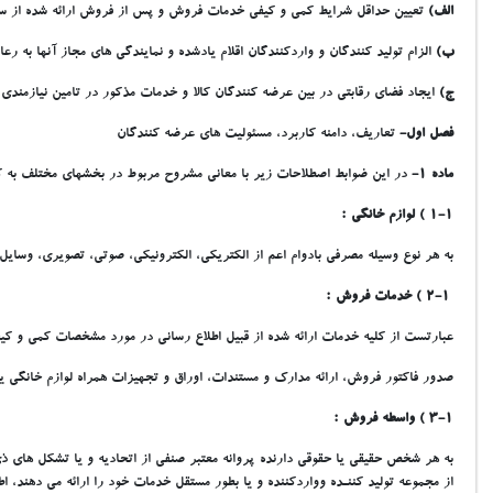
الف)
تعيين حداقل شرايط کمي و کيفي خدمات فروش و پس از فروش ارائه شده از سوي 
‌ب)
الزام توليد کنندگان و واردکنندگان اقلام يادشده و نمايندگي هاي مجاز آنها به 
‌ج)
ايجاد فضاي رقابتي در بين عرضه کنندگان کالا و خدمات مذکور در تامين نيازمند
فصل اول-
تعاريف، دامنه کاربرد، مسئوليت هاي عرضه کنندگان
ماده 1-
در اين ضوابط اصطلاحات زير با معاني مشروح مربوط در بخشهاي مختلف به ک
1-1 ) لوازم خانگي :
به هر نوع وسيله مصرفي بادوام اعم از الکتريکي، الکترونيکي، صوتي، تصويري، وسايل
2-1 ) خدمات فروش :
عبارتست از کليه خدمات ارائه شده از قبيل اطلاع رساني در مورد مشخصات کمي و ک
صدور فاکتور فروش، ارائه مدارک و مستندات، اوراق و تجهيزات همراه لوازم خانگي 
3-1 ) واسطه فروش :
به هر شخص حقيقي يا حقوقي دارنده پروانه معتبر صنفي از اتحاديه و يا تشکل هاي ذ
از مجموعه توليد کننـده وواردکننده و يا بطور مستقل خدمات خود را ارائه مي دهند، ا