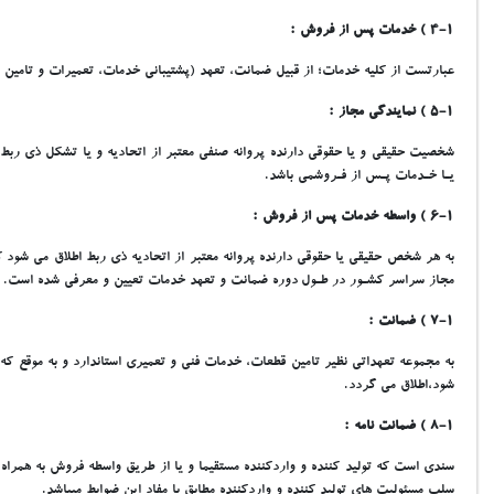
4-1 ) خدمات پس از فروش :
عبارتست از کليه خدمات؛ از قبيل ضمانت، تعهد (پشتيباني خدمات، تعميرات و تامين ق
5-1 ) نمايندگي مجاز :
شخصيت حقيقي و يا حقوقي دارنده پروانه صنفي معتبر از اتحاديه و يا تشکل ذي ربط
يـا خـدمات پـس از فـروشمي باشد.
6-1 ) واسطه خدمات پس از فروش :
به هر شخص حقيقي يا حقوقي دارنده پروانه معتبر از اتحاديه ذي ربط اطلاق مي شود که
مجاز سراسر کشـور در طـول دوره ضمانت و تعهد خدمات تعيين و معرفي شده است.
7-1 ) ضمانت :
به مجموعه تعهداتي نظير تامين قطعات، خدمات فني و تعميري استاندارد و به موقع ک
شود،اطلاق مي گردد.
8-1 ) ضمانت نامه :
سندي است که توليد کننده و واردکننده مستقيما و يا از طريق واسطه فروش به همراه
سلب مسئوليت هاي توليد کننده و واردکننده مطابق با مفاد اين ضوابط ميباشد.