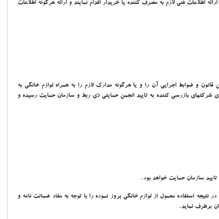
اطلاعات فني لازم به مصرف کننده يا خريدار اقدام نمايند و ارائه هرگونه اطلاعات
نون و ضوابط اجرايي آن را و يا هرگونه مدارک لازم را به همراه لوازم خانگي به
اري شرکتهاي بازرسي کننده به تاييد انجمن حمايتي ذي ربط و سازمان حمايت رسيده و
اييد سازمان حمايت خواهد بود.
نتيجه استفاده معمول از لوازم خانگي بروز نموده را با توجه به مفاد ضمانت نامه و
ان برطرف نمايد.