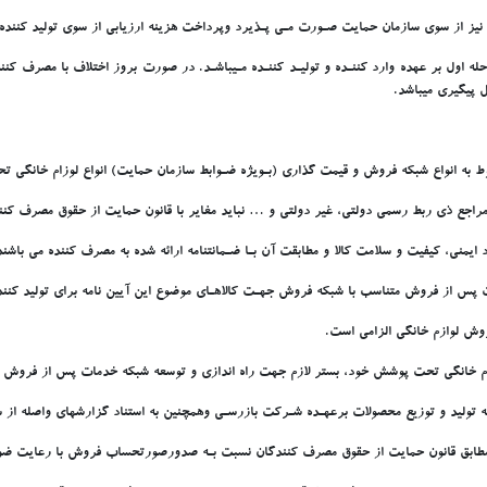
 از سوي سازمان حمايت صـورت مـي پـذيرد وپرداخت هزينه ارزيابي از سوي توليد کننده 
ول بر عهده وارد کننـده و توليـد کننـده مـيباشـد. در صورت بروز اختلاف با مصرف کنن
به انواع شبکه فروش و قيمت گذاري (بـويژه ضـوابط سازمان حمايت) انواع لوزام خانگي ت
اجع ذي ربط رسمي دولتي، غير دولتي و … نبايد مغاير با قانون حمايت از حقوق مصرف کنندگ
ايمني، کيفيت و سلامت کالا و مطابقت آن بـا ضـمانتنامه ارائه شده به مصرف کننده مي باشند
س از فروش متناسب با شبکه فروش جهـت کالاهـاي موضوع اين آيين نامه براي توليد کنندگان
روش لوازم خانگي الزامي است.
م خانگي تحت پوشش خود، بستر لازم جهت راه اندازي و توسعه شبکه خدمات پس از فروش متن
توليد و توزيع محصولات برعهـده شـرکت بازرسـي وهمچنين به استناد گزارشهاي واصله از 
 مطابق قانون حمايت از حقوق مصرف کنندگان نسبت بـه صدورصورتحساب فروش با رعايت ضواب