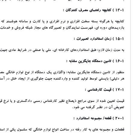
14-1 ) کتابچه راهنماي مصرف کنندگان :
کتابچه يا هرگونه بسته سخت افزاري و نرم افزاري و يا کارت و سامانه هوشمند که
بازديـدهاي دوره اي، فهرسـت نمايندگان و تعميرگاه هاي مجاز شبکه فروش و خدمات
15-1 ) زمان استاندارد تعميرات :
به مدت زمان لازم؛ طبق استانداردهاي کارخانه اي، ملي يا صنفي در شرايط عادي جهت
16-1 ) تامين دستگاه جايگزين مشابه :
منظور از تامين دستگاه جايگزين مشابه؛ واگذاري يک دستگاه از نوع لوازم خانگي مصر
هر دليلي) بايستي توسط توليد کننده و واردکننده جهت جلوگيري از ايجاد خلل در آس
17-1 ) قيمت کارشناسي :
قيمت تعيين شده از سوي مراجع ذيصلاح نظير کارشناس رسمي دادگستري و يا نرخ قيد 
تعويض آن در نظـر گرفتـه مي شود.
20-1 ) قطعه/ مجموعه استاندارد :
قطعات و مجموعه هاي به کار رفته در ساخت انواع لوازم خانگي که مشمول يکي از استاند