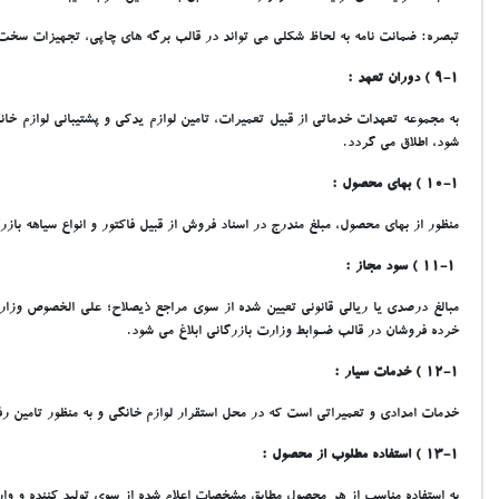
تبصره: ضمانت نامه به لحاظ شکلي مي تواند در قالب برگه هاي چاپي، تجهيزات سخت 
9-1 ) دوران تعهد :
شود، اطلاق مي گردد.
10-1 ) بهاي محصول :
منظور از بهاي محصول، مبلغ مندرج در اسناد فروش از قبيل فاکتور و انواع سياهه باز
11-1 ) سود مجاز :
مبالغ درصدي يا ريالي قانوني تعيين شده از سوي مراجع ذيصلاح؛ علي الخصوص وزار
خرده فروشان در قالب ضـوابط وزارت بازرگاني ابلاغ مي شود.
12-1 ) خدمات سيار :
خدمات امدادي و تعميراتي است که در محل استقرار لوازم خانگي و به منظور تامين رف
13-1 ) استفاده مطلوب از محصول :
به استفاده مناسب از هر محصول مطابق مشخصات اعلام شده از سوي توليد کننده و وار