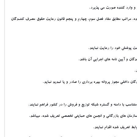
و وارد کننده صورت مي پذيرد.
ده، مراتب مطابق مفاد فصل سوم، چهارم و پنجم قانون رعايت حقوق مصرف کننـدگان
حت پوشش خود را رعايت نمايند.
ان و آيين نامه هاي اجرايي آن باشد.
.
 داخلي مجوز پروانه بهره برداري را صادر و يا تمديد نمايد.
اسب با دامنه و گستره شبکه توزيع و فروش را در کشور فراهم نمايند.
سازمان هاي بازرگاني و انجمن هاي حمايتي تخصصي تعريف شده، ميباشد.
ط تعريف شده اقدام نمايند.