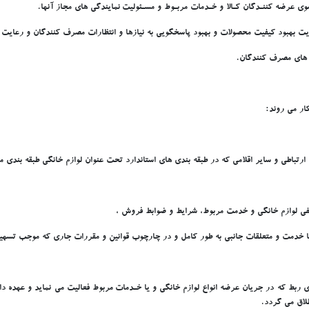
عرضه کننـدگان کـالا و خـدمات مربـوط و مسـئوليت نمايندگي هاي مجاز آنها.
رعايت بهبود کيفيت محصولات و بهبود پاسخگويي به نيازها و انتظارات مصرف کنندگان و رعايت 
ي هاي مصرف کنندگان.
ار مي روند:
 ارتباطي و ساير اقلامي که در طبقه بندي هاي استاندارد تحت عنوان لوازم خانگي طبقه بند
يفي لوازم خانگي و خدمت مربوط، شرايط و ضوابط فروش ،
يا خدمت و متعلقات جانبي به طور کامل و در چارچوب قوانين و مقررات جاري که موجب تسهي
ي ربط که در جريان عرضه انواع لوازم خانگي و يا خـدمات مربوط فعاليت مي نمايد و عهده 
طلاق مي گردد.