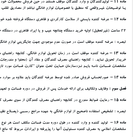
ماده 11 –
توليدکنندگان و وارد کنندگان موظف هستند در حين فروش محصولات خود نسبت
يـا توضـيحات غيـرواقعي که منطبق با خصوصيات لوازم خانگي نباشد از مصاديق تقلب
ماده 12 –
عرضه کننده بايستي از سلامت کارکردي و ظاهري دستگاه فروخته شده خود د
42 ساعت (غيرتعطيل) اوليه خريد دستگاه چنانچه عيب و يا ايراد ظاهري در دستگاه خريداري شده خود مشاهده نمايد حق عودت و تعويض دستگاه را دارا مي باشد.
تبصره : عرضه کننده موظف است در صورت عدم موجودي جهت جايگزيني لوازم خانگي مش
ماده 13 –
عرضه کننده موظف است در زمان تحويل لوازم خانگي، کتابچه راهنماي مصرف
خريدار تحويل نمايد. : کتابچه راهنماي مصرف کنندگان و مفاد آن (محتوا و مندرجات)
مشخصات ضـمانت نامـه بايـد نـزدسازمان حمايت تحت عنوان “کارت ضمانت مورد تاي
ماده 14 –
صورتحساب فروش صادر شده توسط عرضه کنندگان بايد علاوه بر موارد مندر
فصل سوم :
وظايف وتکاليف براي ارائه خدمات پس از فروش در دوره ضمانت و تعهد
ماده 15 –
رعايت ضوابط مندرج در کتابچه راهنماي مصرف کنندگان از سوي مصرف کن
تبصره : تشخيص استفاده ناصحيح از لوازم خانگي به عهده مراجع رسـمي ذيصـلاح نظي
ماده 16 –
توليد کننده و وارد کننده در طول دوره مدت ضمانت مکلف است هر نوع نقص ي
مشخصات اعلامي به مصرف کننده مسئوليت آنها را پذيرفته و ايرادات مربوط که مانع ا