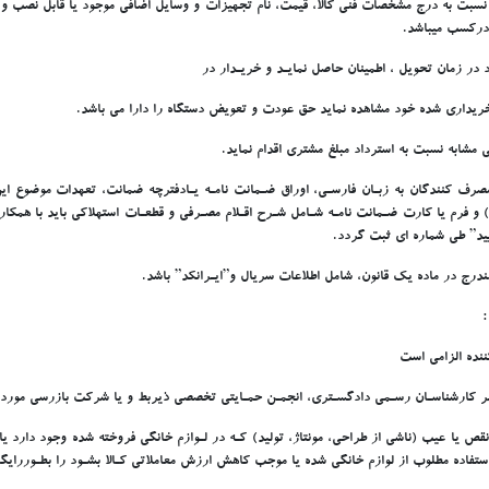
 به درج مشخصات فني کالا، قيمت، نام تجهيزات و وسايل اضافي موجود يا قابل نصب و ارائه 
 درکسب ميباشد.
ر زمان تحويل ، اطمينان حاصل نمايـد و خريـدار در
ابه نسبت به استرداد مبلغ مشتري اقدام نمايد.
 کنندگان به زبـان فارسـي، اوراق ضـمانت نامـه يـادفترچه ضمانت، تعهدات موضوع اين قا
 و فرم يا کارت ضـمانت نامـه شـامل شـرح اقـلام مصـرفي و قطعـات استهلاکي بايد با همک
يد” طي شماره اي ثبت گردد.
ج در ماده يک قانون، شامل اطلاعات سريال و”ايـرانکد” باشد.
:
نده الزامي است
ـر کارشناسـان رسـمي دادگسـتري، انجمـن حمـايتي تخصصي ذيربط و يا شرکت بازرسي مورد ت
ا عيب (ناشي از طراحي، مونتاژ، توليد) کـه در لـوازم خانگي فروخته شده وجود دارد يا در 
ستفاده مطلوب از لوازم خانگي شده يا موجب کاهش ارزش معاملاتي کـالا بشـود را بطـوررايگ