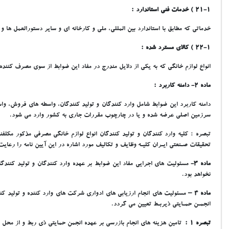
21-1 ) خدمات فني استاندارد :
خدماتي که مطابق با استاندارد بين المللي، ملي و کارخانه اي و ساير دستورالعمل ها
22-1 ) کالاي مسترد شده :
انواع لوازم خانگي که به يکي از دلايل مندرج در مفاد اين ضوابط از سوي مصرف کننده 
ماده 2- دامنه کاربرد :
سرزمين اصلي عرضه شده و يا در چارچوب مقررات جاري به کشور وارد مي شود.
تبصره : کليه وارد کنندگان و توليد کنندگان انواع لوازم خانگي مصرفي مذکور مکلفن
تحقيقات صـنعتي ايـران کليـه وظايف و تکاليف مورد اشاره در اين آيين نامه را رعايت 
ماده 3-
مسئوليت هاي اجرايي مفاد اين ضوابط بر عهده وارد کنندگان و توليد کنندگ
نخواهد بود.
ماده 4 –
مسئوليت هاي انجام ارزيابي هاي ادواري شرکت هاي وارد کننده و توليد 
انجمـن حمـايتي ذيربـط تعيين مي گردد.
تبصره 1 :
تامين هزينه هاي انجام بازرسي بر عهده انجمن حمايتي ذي ربط و از محل ا