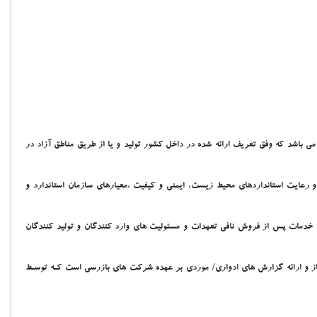
منه کاربرد اين ضوابط شامل وارد کنندگان و توليد کنندگان، واسطه هاي فروش، واسطه هاي خدمات پس از فروش و نماينـدگي هـاي مجـازانواع لوازم خانگي مذکور در بند1-1 مي باشد که وفق تعريف ارائه شده در داخل کشور توليد و يا از طريق مناطق آزاد در
م و رعايت استانداردهاي محيط زيست، ايمني و کيفيت ،معيارهاي سازمان استاندارد و
اي خدمات پس از فروش نافي تعهدات و مسئوليت هاي وارد کنندگان و توليد کنندگان
از و ارائه گزارش هاي ادواري/ موردي بر عهده شرکت هاي بازرسي است کـه توسـط