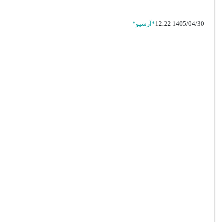
1405/04/30 12:22
*آرشیو*