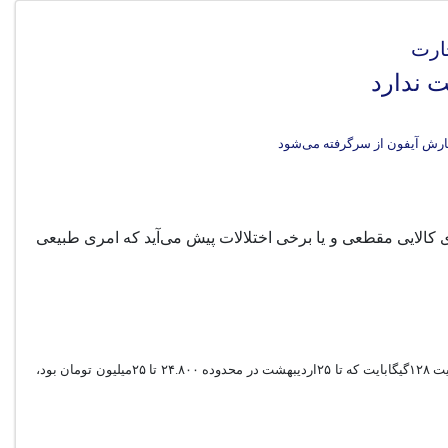
 ندارد
ی کالایی مقطعی و یا برخی اختلالات پیش می‌آید که امری طبیعی
در هفته‌های گذشته و بعد از توقف موقت واردات گوشی‌های آیفون، بازار موبایل تهران شاهد افزایش نرخ در گوشی‌های برند اپل بود. قیمت‌گوشی‌ آیفون‌۱۳ با ظرفیت ۱۲۸گیگابایت که تا ۲۵اردیبهشت در محدوده ‌۲۴.۸۰۰ تا ۲۵میلیون تومان بود،