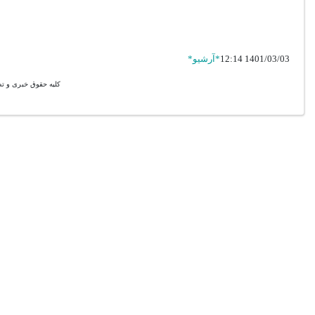
1401/03/03 12:14
*آرشیو*
کليه حقوق خبری و ت