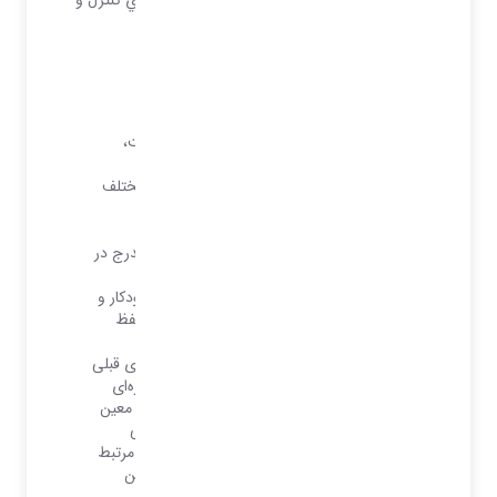
برنامه‌ريزي‌هاي مديريت را مهيا مي‌ نماید.
عملیات حسابداری :
ثبت اطلاعات سند به صورت يادداشت، موقت،
بررسي شده و قطعی
ورود اطلاعات يك سند خاص با تاريخ‌هاي مختلف
توسط كاربران متعدد به صورت همزمان و
شماره‌گذاري اسناد به صورت خودكار
جستجوي اسناد بر اساس تمامي اطلاعات مندرج در
سند
شناسايي اسناد ساير زیر سيستم‌ها به طور خودكار و
به روز رسانی تغیِیرات سند اتوماتیک براي حفظ
يكپارچگي
امکان کپی آرتیکل های مشابه از روی سندهای قبلی
تعریف ساختار حساب‌ها به صورت درخت‌واره‌ای
طبقه‌بندی حساب‌ها تا 8 سطح : گروه ، کل ، معین
، معین دوم و معین سوم و 3 سطح تفصیلی
تعریف حساب‌های تفصیلی به شکل یگانه و مرتبط
کردن یک حساب تفصیلی با حساب‌های معین
مختلف