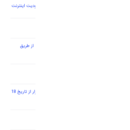
اعتراض انجمن تجارت الکترونیک تهران به محدودیت اینترنت
محدودیت‌های اینترنتی ادامه دارد
پاسخگویی تماس ها در روز پنجشنبه ششم مرداد از طریق
تیکت
تبریک سال جدید
تداخل در سرویس های تلفنی شرکت امگا نرم افزار از تاریخ 18
مرداد تا 22 مرداد
دورکاری شرکت در روز های پنج شنبه