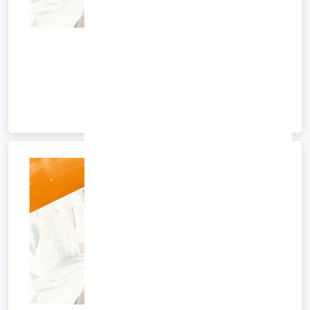
راه اندازی سامانه مودیان در نرم افزار امگا
سامانه مودیان
1402/04/12 10:35
*آرشیو*
ادامه متن