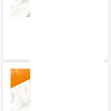
ایام نوروز
نحوه پاسخگویی روزهای تعطیل رسمی
ایام نوروز
1402/12/28 12:14
*آرشیو*
ادامه متن