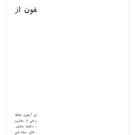
4 ویژگی که باعث شد آیفون از
اندروید عقب بماند
منتشر شده
5 روز قبل
در
اکتبر 3, 2022
توسط
زهرا کرمانی
افراد زیادی هستند که به سیستم عامل iOS و گوشی های آیفون علاقه
مند هستند اما در مقابل بسیاری نیز هستند که به دلیل برخی از معایب
آزاردهنده آیفون هرگز دوست ندارند یک دستگاه iOS داشته باشند.
اکثریت قریب به اتفاق آیفون را به دلیل کمبود گزینه های سفارشی