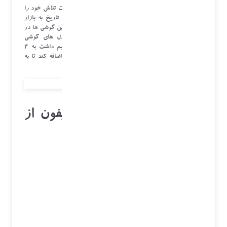
هر بار که اپل یک
آیفون
جدید معرفی می کند این شرکت تلاش خود را
می کند تا آن را به عنوان پیشرفته ترین گوشی هوشمند تاریخ به بازار
عرضه کند اما با معرفی آیفون های جدید می توان گفت این گوشی ها در
مقابل رقیبانش جزء پیشرفته ترین یا خاص ترین مدل های گوشی
هوشمند دیگر محسوب نمی شود. در ادامه نگاهی خواهیم داشت به 4
ویژگی که اپل در تلاش است آن را به آیفون های خود اضافه کند تا به
محبوبیت گوشی های اندرویدی برسد.
اخبار آی تی و فناوری
موبایل
4 ویژگی که باعث شد آیفون از
اندروید عقب بماند
منتشر شده
5 روز قبل
در