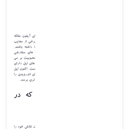
اکتبر 3, 2022
توسط
زهرا کرمانی
افراد زیادی هستند که به سیستم عامل iOS و گوشی های آیفون علاقه
مند هستند اما در مقابل بسیاری نیز هستند که به دلیل برخی از معایب
آزاردهنده آیفون هرگز دوست ندارند یک دستگاه iOS داشته باشند.
اکثریت قریب به اتفاق آیفون را به دلیل کمبود گزینه های سفارشی
سازی سخت افزار و نرم افزاری دوست ندارند این عدم محبوبیت بر می
گردد به زمان معرفی آیفون 13 که این سری از گوشی های اپل دارای
ویژگی های فوق العاده نرم افزاری و سخت افزاری نبوده است. اکنون اپل
می خواهد یکسری از ویژگی های سخت افزاری گوشی های اندرویدی را
به آیفون های خود اضافه کند تا میان مردم به محبوبیت بالاتری برسد.
4 ویژگی ای مهم اندروید که در
آیفون نیست
هر بار که اپل یک
آیفون
جدید معرفی می کند این شرکت تلاش خود را