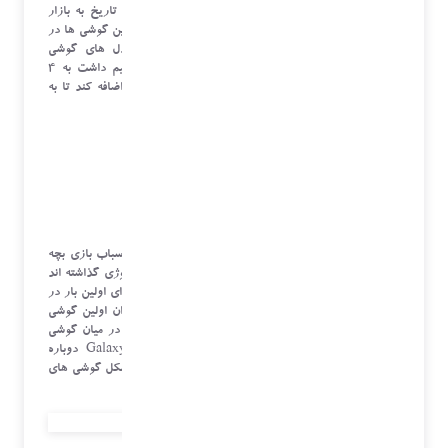
می کند تا آن را به عنوان پیشرفته ترین گوشی هوشمند تاریخ به بازار
عرضه کند اما با معرفی آیفون های جدید می توان گفت این گوشی ها در
مقابل رقیبانش جزء پیشرفته ترین یا خاص ترین مدل های گوشی
هوشمند دیگر محسوب نمی شود. در ادامه نگاهی خواهیم داشت به 4
ویژگی که اپل در تلاش است آن را به آیفون های خود اضافه کند تا به
محبوبیت گوشی های اندرویدی برسد.
مقایسه اندروید و آیفون
1-گوشی های تاشو سامسونگ
گوشی های تاشو هوشمند تا قبل از سال 2019 تنها در اسباب بازی بچه
ها پیدا می شد اما حالا گوشی های تاشو پا به دنیای تکنولوژی گذاشته اند
و می خواهند در بازارهای موبایل جای خود را باز کنند. برای اولین بار در
سال 2019 سامسونگ سری گلکسی فولد خود را به عنوان اولین گوشی
تاشو هوشمند معرفی کرد. تا چند ماه پیش گلکسی فولد در میان گوشی
های تاشو پیشتاز بود آما با آمدن سری Galaxy Z Flip دوباره
سامسونگ مرزهای گوشی های تاشو را جا به جا کرد و شکل گوشی های
هوشمند تاشو را به طور گسترده ای تغییر داد.
اخبار آی تی و فناوری
موبایل