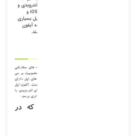
2022 توسط زهرا کرمانی مقایسه گوشی های اندرویدی و
آیفون افراد زیادی هستند که به سیستم عامل iOS و
گوشی های آیفون علاقه مند هستند اما در مقابل بسیاری
نیز هستند که به دلیل برخی از معایب آزاردهنده آیفون
هرگز دوست ندارند یک دستگاه iOS داشته باشند.
1401/07/18 09:49
*آرشیو*
اکثریت قریب به اتفاق آیفون را به دلیل کمبود گزینه های سفارشی
سازی سخت افزار و نرم افزاری دوست ندارند این عدم محبوبیت بر می
گردد به زمان معرفی آیفون 13 که این سری از گوشی های اپل دارای
ویژگی های فوق العاده نرم افزاری و سخت افزاری نبوده است. اکنون اپل
می خواهد یکسری از ویژگی های سخت افزاری گوشی های اندرویدی را
به آیفون های خود اضافه کند تا میان مردم به محبوبیت بالاتری برسد.
4 ویژگی ای مهم اندروید که در
آیفون نیست