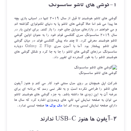
1-گوشی های تاشو سامسونگ
گوشی های تاشو هوشمند تا قبل از سال 2019 تنها در اسباب بازی بچه
ها پیدا می شد اما حالا گوشی های تاشو پا به دنیای تکنولوژی گذاشته اند
و می خواهند در بازارهای موبایل جای خود را باز کنند. برای اولین بار در
سال 2019 سامسونگ سری گلکسی فولد خود را به عنوان اولین گوشی
تاشو هوشمند معرفی کرد. تا چند ماه پیش گلکسی فولد در میان گوشی
های تاشو پیشتاز بود آما با آمدن سری Galaxy Z Flip دوباره
سامسونگ مرزهای گوشی های تاشو را جا به جا کرد و شکل گوشی های
هوشمند تاشو را به طور گسترده ای تغییر داد.
گوشی های تاشو سامسونگ
شرکت اپل همچنان بر روی مدل سنتی خود کار می کند و هنوز آیفون
های تاشو را طراحی نکرده است و به نظر نمی رسد که برنامه ای برای
عرضه آن به این زودی ها داشته باشد. به جزء گوشی های هوشمند تاشو
می توان به صفحه نمایش لپ تاپ های ویندوزی اشاره کرد که سال ها
دارای صفحه نمایش لمسی بوده اند اما
مک بوک ها
صفحه لمسی ندارد.
2-آیفون ها هنوز USB-C ندارند