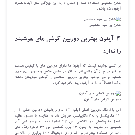
شارژ معکوس استفاده کنند و امکان دارد این ویژگی سال آینده همراه
آیفون 15 باشد.
شارژ بی سیم معکوس
4-آیفون بهترین دوربین گوشی های هوشمند
را ندارد
بر کسی پوشیده نیست که آیفون ها دارای دوربین های با کیفیتی هستند
و اکثر مردم از آن راضی اند اما اگر در بخش عکس و فیلمبرداری جدی
هستید و می خواهید بهترین دوربین عکاسی را گوشی موبایلتان داشته
باشد احتمالاً آن را در آیفون پیدا نخواهید کرد.
دوربین گوشی های آیفون
اپل با ارتقاء دوربین اصلی آیفون 14 پرو رزولوشن دوربین اصلی را از
12 مگاپیکسل به 48 مگاپیکسل افزایش داد در مقایسه با سنسور عظیم
108 مگاپیکسلی در گلکسی اس 22 اولترا زیاد به چشم نمی آید
همچنین در مقایسه با آیفون 14 پرو، گلکسی اس 22 اولترا رنگ های
زنده تر، عملکرد بهتر در نور کم و زوم دیجیتال 100 برابری را ارائه می