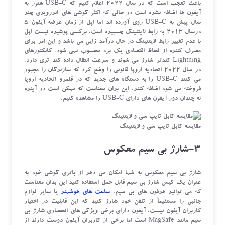
باعث تعجب است که در سال 2022 اعلام کنیم که USB-C هنوز به
آیفون ها اضافه نشده است در حالی که اکثر گوشی های اندرویدی چند
سال پیش به USB-C روی آورده اند اما اپل از زمان عرضه آیفون 5
درسال 2013 به رابط لایتنینگ چسبیده است. برکسی پوشیده نیست اپل
با عدم تغییر رابط لایتنینگ در حال درآمد زایی می باشد و این امر برای
مصرف کننده از لحاظ اقتصادی یک برد محسوب نمی شود. کانکتورهای
Lightning کندتر شارژ می شوند و سرعت انتقال داده کند تری دارد.
در سال 2022 اتحادیه اروپا قانونی را وضع کرد که سازندگان را مجبور
می کنند USB-C را به دستگاه های جدید که در قلمرو اتحادیه اروپا
فروخته می شود اضافه کنند. این بدان معناست که ممکن است در آینده
نه چندان دور آیفون های دارای USB-C را مشاهده کنیم.
مقایسه کابل تایپ سی و لایتنینگ
3-شارژ بی سیم معکوس
شارژ بی سیم معکوس به شما امکان می دهد از باتری گوشی خود به
عنوان یک کیس شارژ بی سیم قابل حمل استفاده کنید این بدان معناست
که می توانید هدفون های بی سیم،
ساعت های هوشمند
یا سایر لوازم
جانبی را مستقیماً از تلفن خود شارژ کنید که این قابلیت در اختیار
کاربران آیفون نیست. آیفون دارای برخی ویژگی های انحصاری شارژ بی
سیم مانند MagSafe است اما برخی از کاربران آیفون دوست دارند از