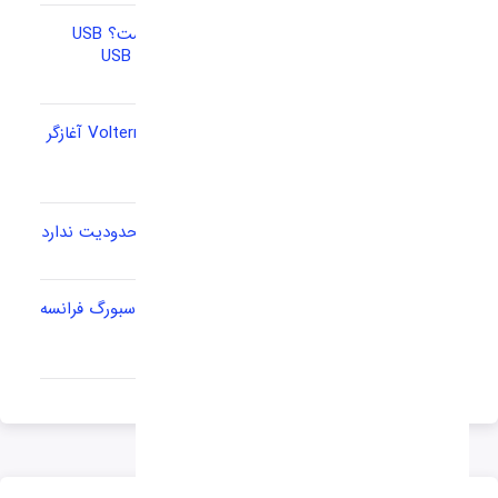
شناخت تفاوت کانکتور با پروتکل تاندربولت چیست؟ USB
چیست ؟ تفاوت بین Thunderbolt 3 و USB Type C
کامپیوتری برای ساخت برنامه‌های ARM پروژه Volterra آغازگر
مسیر خواهد بود
ثبت سفارش واردات هیچ مدلی از تلفن همراه محدودیت ندارد
وقوع آتش سوزی دیتاسنتر شرکت OVH در استراسبورگ فرانسه
را نابود کرد