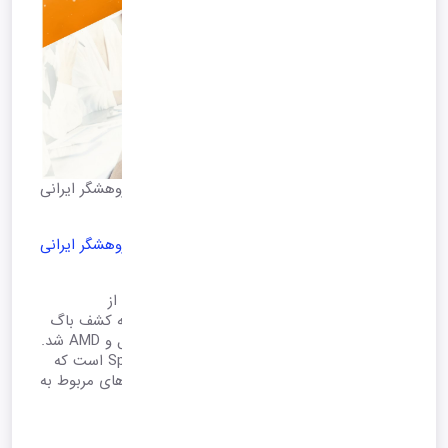
باگ خطرناک در پردازنده اینتل و AMD توسط پژوهشگر ایرانی
شناسایی شد
باگ خطرناک در پردازنده اینتل و AMD توسط پژوهشگر ایرانی
شناسایی شد
کاوه رضوی پژوهشگر ایرانی به همراه همکار خود از
پژوهشگران موسسه فناوری فدرال زوریخ موفق به کشف باگ
امنیتی خطرناک Retbleed در پردازنده های اینتل و AMD شد.
به گفته این پژوهشگر این باگ از خانواده Spectre است که
می‌تواند حتی با وجود قابلیت های امنیتی داده های مربوط به
حافظه کرنل را شناسایی کند. […]
1401/04/25 15:36
*آرشیو*