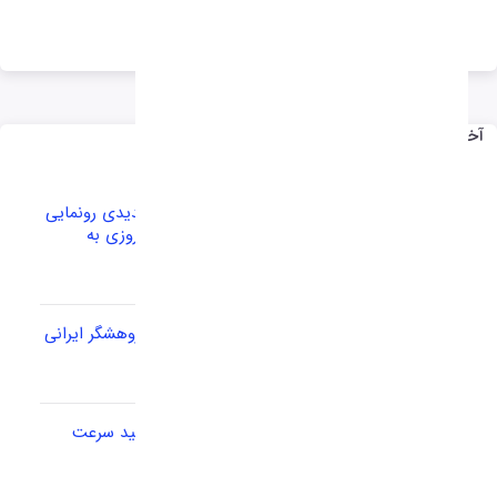
آخرین اخبار
اوپو (Oppo) از سیستم خدمات پس از فروش جدیدی رونمایی
کرده که با کمک هوش مصنوعی به صورت شبانه‌روزی به
کاربران پاسخ می‌دهد.
باگ خطرناک در پردازنده اینتل و AMD توسط پژوهشگر ایرانی
شناسایی شد
رتبه سرعت اینترنت سیار به73و ثابت به 144 رسید سرعت
اینترنت در ایران چقدر است؟