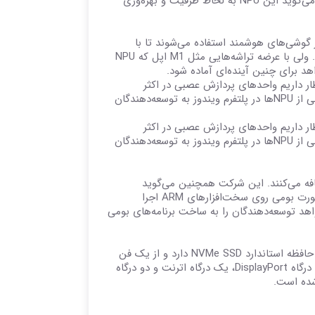
کوالکام با یک واحد پردازش عصبی یا NPU اختصاصی بهره می‌برد. مایکروسافت می‌گوید این NPU به لحاظ ظرفیت و بهره‌وری
گوشی‌های هوشمند استفاده می‌شوند تا با
پردازش عملیات‌های مربوط به یادگیری ماشینی در مصرف باتری صرفه‌جویی کنند. ولی با عرضه تراشه‌هایی مثل M1 اپل که NPU
اهد برای چنین آینده‌ای آماده شود.
ار داریم واحدهای پردازش عصبی در اکثر
دستگاه‌های پردازشی، اگر نه همه آن‌ها، به کار گرفته شوند، می‌خواهیم با پشتیبانی از NPUها در پلتفرم ویندوز به توسعه‌دهندگان
ار داریم واحدهای پردازش عصبی در اکثر
دستگاه‌های پردازشی، اگر نه همه آن‌ها، به کار گرفته شوند، می‌خواهیم با پشتیبانی از NPUها در پلتفرم ویندوز به توسعه‌دهندگان
ا به ویندوز اضافه می‌کنند. این شرکت همچنین می‌گوید
ابزارهای توسعه از جمله ویژوال استودیو 2022 و ویندوز ترمینال هم به‌زودی به‌صورت بومی روی سخت‌افزارهای ARM اجرا
د توسعه‌دهندگان را به ساخت برنامه‌های بومی
با توجه به اطلاعاتی که این شرکت منتشر کرده، به نظر می‌رسد که Volterra یک حافظه استاندارد NVMe SSD دارد و از یک فن
برای خنک‌سازی استفاده می‌کند. این محصول همچنین از سه درگاه USB-A، یک درگاه DisplayPort، یک درگاه اترنت و دو درگاه