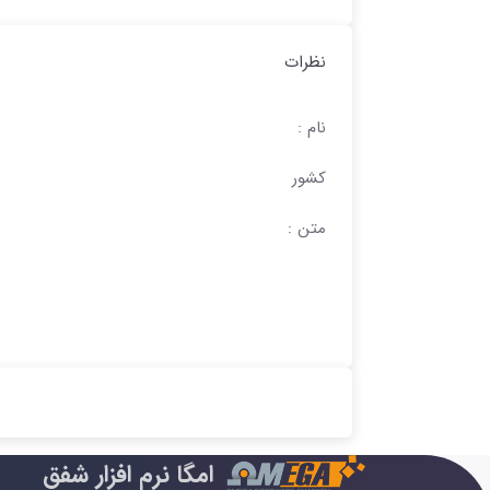
نظرات
نام :
کشور
متن :
امگا نرم افزار شفق