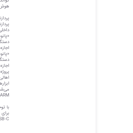
هوش م
پرداز
داخلی
«پانو
اجازه
«پانو
اجازه
پروژه Volterra آغازگر مسیر خواهد
می‌شو
ARM برای ویندوز تشویق کند.
USB-C بهره می‌برد. بدنه دستگاه هم از پلاستیک‌های بازیافتی از