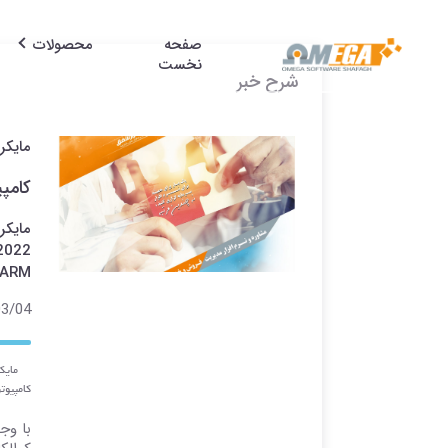
صفحه
محصولات
نخست
شرح خبر
مایکروسافت
کامپیوتری 
مایکر
ARM با قابلیت‌های هوش مصنوعی کمک ک
4 11:55
کامپیوتر ش