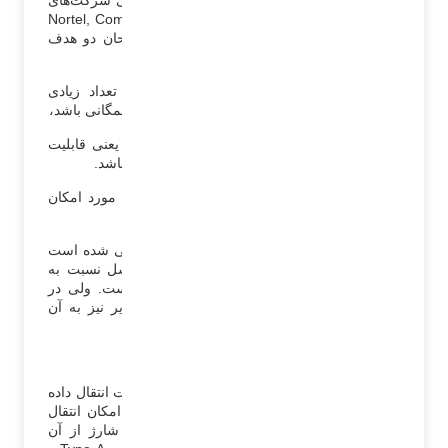
بزرگ Nortel, Compaq, DEC, IBM, Intel, Microsoft, NEC
طراحی و ساخته شد.
این تولیدکنندگان و طراحان دو هدف
اصلی را در طراحی آن مد نظر داشتند.
اول اینکه استانداردی باشد که امکان اتصال تعداد زیادی
سخت‌افزار جانبی را داشته باشد و در عین حال همگانی باشد،
دوم اینکه امکان Plug & Play هم داشته باشد یعنی قابلیت
اتصال و اجرا بدون نیاز به نصب درایور را داشته باشد.
همه این دو هدف محقق شد و در کنار این دو مورد امکان
شارژ هم در این درگاه به وجود آمد.
تا به امروز 4 نسل از این استاندارد USB معرفی شده است
ولی نسل 4ام هنوز فراگیر نشده است. هر نسل نسبت به
نسل قبل سرعت انتقال داده بالاتری داشته است. ولی در
نسل سوم و چهارم امکاناتی مانند انتقال تصویر نیز به آن
اضافه شده است.
استاندارد USB یک (USB 1):
USB 1.0 که در ژانویه 1996 منتشر شد و سرعت انتقال داده
در این ورژن 12 مگابیت در ثانیه بود. USB 1 امکان انتقال
تصویر را نداشت و فقط برای انتقال داده و شارژ از آن