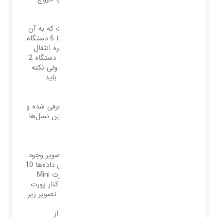
صدا ، داده ، تصویر و یا حتی جریان برق باشند.
از دیگر مزایای تاندربولت اتصال زنجیره‌ای است که به آن
Daisy chain می‌گویند. با این مزیت می‌توان تا 6 دستگاه
دارای این پورت را به هم وصل کرد و یک زنجیره انتقال
داده ساخت. یعنی به اینصورت که دستگاه 1 به دستگاه 2
وصل شود و دستگاه 2 به 3 و همینطور تا 6ام. ولی نکته
مهم این است که همه دستگاه‌های این زنجیره باید
تاندربولت داشته باشند.
تا کنون 3 نسل از این استاندارد انتقال داده معرفی شده و
مورد بهره‌برداری قرار گرفته است. خیلی کوتاه این نسل‌ها
را معرفی میکنم.
تاندربولت نسل یک :
در نسل یک این استاندارد، هم امکان انتقال تصویر وجود
داشت و هم امکان انتقال داده‌ها. سرعت انتقال داده‌ها 10
گیگابیت برثانیه بود و شکل پورت آن هم بصورت Mini
DisplayPort (MDP) بود. فقط از طریق علامت کنار پورت
امکان تشخیص این تفاوت وجود داشت. مانند تصویر زیر
تاندربولت نسل دو :
در نسل دوم شکل پورت مانند همان نسل یک از