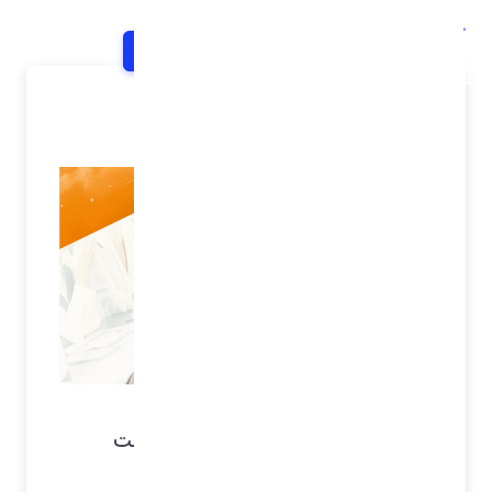
خانه
اخبار و اطلاعیه ها
شرح خبر
تفاوت Type-c و تاندربولت و USB 4
شناخت تفاوت کانکتور با پروتکل تاندربولت
چیست؟ USB چیست ؟ تفاوت بین