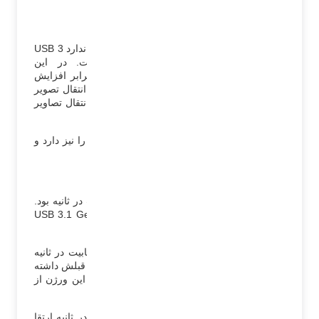
علامت اختصاصی USB 3
از سال 2008 تا سال 2017 پروتکل یا همان استاندارد USB 3
برای ارتقای سرعت، 3 بروزرسانی داشت. در این
بروزرسانی‌ها هر نسل نسبت به نسل قبل دو برابر افزایش
سرعت داشته است. در این نسل بود که امکان انتقال تصویر
به مانیتورها از طریق USB فراهم شد. اما این انتقال تصاویر
فقط توسط مبدلها امکان پذیر است.
نسل سوم توان انتقال نیرو تا 20 ولت و 5 آمپر را نیز دارد و
این یعنی USB 3 تا 100 وات توان شارژ را دارد.
نسل‌های USB 3
در نسل USB 3.0 سرعت انتقال داده 5 گیگابیت در ثانیه بود.
پس از معرفی نسل بعد، نام این ورژن به USB 3.1 Gen 1
تغییر پیدا کرد.
در نسل USB 3.1 اصلی، انتقال داده به 10 گیگابیت در ثانیه
افزایش یافت. بخاطر اینکه تفاوتی بین نام ورژن قبلش داشته
باشد این ورژن را USB 3.1 Gen 2 نامیدند. در این ورژن از
پورت Type C نیز برای اتصال استفاده می‌شد.
و در نسل USB 3.2 انتقال داده به 20 گیگابیت در ثانیه ارتقا