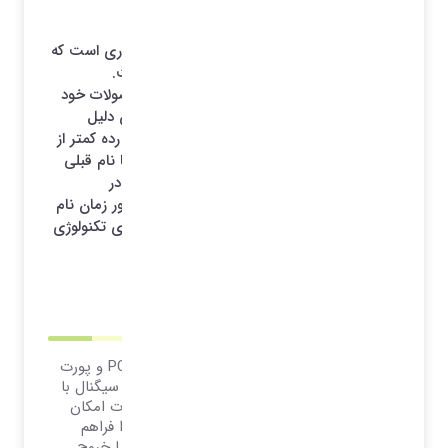
Thunderbolt 3 و USB Type C
Thunderbolt نام تجاری یک رابط سخت افزاری است که
توسط اینتل (با همکاری اپل) ساخته شده است.
تولیدکنندگان برای استفاده از این پورت در محصولات خود
موظفند از اینتل مجوز دریافت نمایند. به همین دلیل
تولیدکنندگان در دستگاه‌های پایین رده یا میان رده کمتر از
آن استفاده می‌کنند. برخی شاید تاندربولت را با نام قبلی
آن یعنی، Light Peak بهتر بشناسند که سابق در
محصولات اپل از آن استفاده می‌شد. ولی با مرور زمان نام
آن تغییر کرده و نسلهایی از این فناوری به دنیای تکنولوژی
معرفی شده است.
1401/03/09 10:27
*آرشیو*
تاندربولت ترکیبی از اسلات PCI Express (PCIe) و پورت
DisplayPort (DP) است. در تاندربولت این دو سیگنال با
هم به صورت سریالی ترکیب می‌شوند. این پورت امکان
اتصال سخت افزار جانبی مختلف به کامپیوتر را فراهم
می‌کند. این وسایل جانبی می‌تواند برای ورود یا خروج