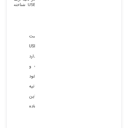
یافت. این ورژن با نام فنی USB 3.2 Gen 2×2 شناخته
می‌شود.
استاندارد USB چهار (USB 4) :
این استاندارد جدیدترین نوع USB است
و در سال 2019 معرفی شده است. USB4
بر اساس مشخصات استاندارد
Thunderbolt 3 ساخته شده است و
همه امکانات تاندربولت 3 را در خود
دارد. سرعت انتقال 40 گیگابیت بر ثانیه
دارد، دقیقا مانند تاندربولت 3. در این
ورژن فقط از پورت Type C استفاده
می‌شود.