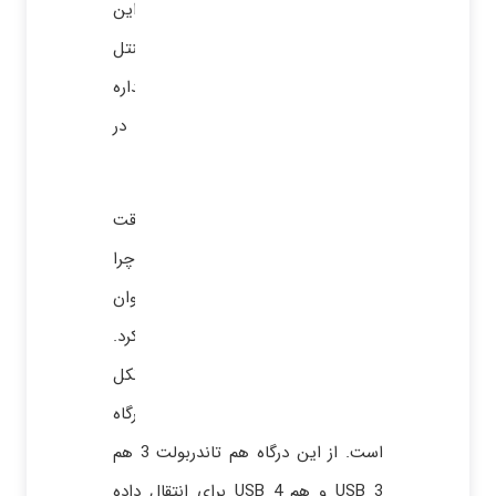
تفاوت این ورژن با تاندربولت در این
است که دیگر نیاز به مجوز از اینتل
نیست. ولی با همه این وجود به انداره
نسل‌های قبل این نسل فراگیر و در
دسترس نیست.
اگر تا به این جای مقاله را با دقت
خوانده باشید، متوجه شده اید که چرا
ابتدای مقاله گفته شد نمی‌توان
تاندربولت را با Type C مقایسه کرد.
چون تاندربولت یک استاندارد و پروتکل
است و Type C فقط یک پورت و درگاه
است. از این درگاه هم تاندربولت 3 هم
USB 3 و هم USB 4 برای انتقال داده