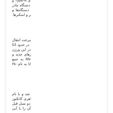
استفاده می‌شد. در این ورژن از USB، کانکتور‌های Type-A و
Type-B استفاده می‌شد. Type-A بیشتر بر روی دستگاه مادر
مانند کامپیوتر وجود داشت و Type-B بر روی دستگاه‌ها و
سخت افزارهای جانبی استفاده می‌شد مانند پرینتر و اسکنرها.
علامت اختصاصی USB 1.0
استاندارد USB دو (USB 2) :
USB 2.0 در آوریل 2000 منتشر شد و حداکثر سرعت انتقال
داده در این ورژن 480 مگابیت در ثانیه بود یعنی در حدود 53
مگابایت بر ثانیه(یک بایت برابر است با 8بیت). در این ورژن
علاوه بر کانکتورهای Type-A و Type-B کانکتورهای جدید و
کوچکتری مانند Micro-USB و Mini-A و Mini-B به جمع
کانکتورهای این ورژن اضافه گردید. نسل USB 2 به نام Hi-
Speed هم شناخته می‌شود.
علامت اختصاصی USB 2.0
استاندارد USB سه (USB 3) :
USB 3.0 در17 نوامبر 2008 به عموم معرفی شد و با نام
USB SuperSpeed همه آن را شناختند. شکل ظاهری کانکتور
USB 3 موجود در دستگاه‌ها همان شکل کانکتور دو نسل قبل
بود. ولی برای اینکه قابل تشخیص باشد رنگ آن را با آبی
متمایز کردند.