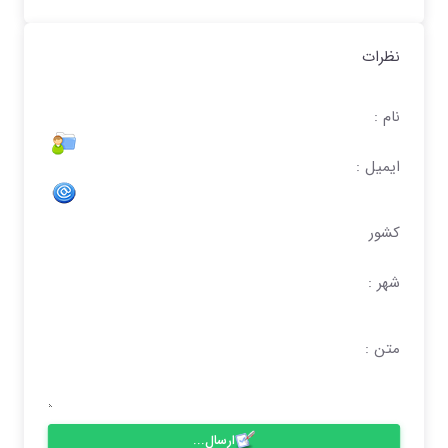
نظرات
نام :
ایمیل :
کشور
شهر :
متن :
ارسال...