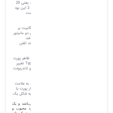
نوع(MDP) بود ولی سرعت آن دو برابر شده بود یعنی 20
گیگابیت بر ثانیه. از دیگر مزیت‌های تاندربولت 2 این بود
که امکان ارسال تصاویر با کیفیت 4K را نیز داشت.
تاندربولت نسل سوم :
و اما نسل سوم. در نسل سوم سرعت به 40 گیگابیت بر
ثانیه رسید. در این نسل امکان نمایش همزمان دو مانیتور
با کیفیت 4K و یا یک مانیتور 5K به آن اضافه شد.
تاندربولت 3 قادر است باطری دستگاه‌هایی مانند تلفن
همراه را تا 100 وات شارژ نماید.
از دیگر تغییرات نسل 3 نسبت به نسل 2 تغییر ظاهر پورت
بود. در تاندربولت 3، ظاهر و نوع پورت به Type C تغییر
پیدا کرد. این پورت بین دو استادارد USB 3.1 و تاندربولت
3 مشترک است.
برای تشخیص تاندربولت از USB 3.1 می‌توانید به علامت
اختصاری آنها توجه کنید. این علامت بالا یا کنار پورت یا
همان کانکتور حک می‌شود. علامت تاندربولت به شکل یک
صاعقه است.
USB مخفف عبارت
Universal Serial Bus می‌باشد و یک
استاندار برای انتقال داده‌ است. این استاندارد محبوب و
کاربردی برای اولین بار در سال 1996 با هماهنگی شرکت‌های