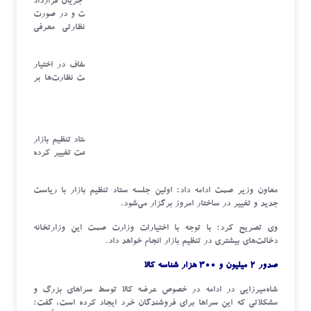
قرارداد را به مشتری ارائه کند و مشتری به طور کامل در جریان قرارداد
قرار گیرد و اگر قبل از ارائه وجه دریافت کند تخلف است و در صورت
تکرار این تخلفات شرکت‌های متخلف به نهادهای نظارتی معرفی
می‌شوند.
شاه‌میرزایی گفت: باید قرارداد فروش خودرو به طور شفاف در اختیار
خریدار قرار گیرد و بنابراین بر اساس دستور وزیر صمت نظارت‌ها بر
نحوه رعایت ضوابط فنی فروش افزایش می‌یابد.
ساختار ستاد تنظیم بازار تغییر کرد
وی درباره ستاد تنظیم بازار اظهار کرد: ترکیب ساختار ستاد تنظیم بازار
تغییر کرده است و ریاست آن از آقای مخبر به وزیر صنعت تغییر کرده
است.
معاون وزیر
صمت
ادامه داد: اولین جلسه ستاد تنظیم بازار با ریاست
جدید و تغییر در ساختار امروز برگزار می‌شود.
وی تصریح کرد: با توجه با اختیارات وزارت
صمت
این وزارتخانه
دخالت‌های بیشتری در تنظیم بازار انجام خواهد داد.
صدور ۲ میلیون و ۳۰۰ هزار شناسه کالا
شاه‌میرزایی در ادامه در خصوص عرضه کالا توسط سراهای بزرگ و
مشکلاتی که این سراها برای فروشندگان خرد ایجاد کرده است، گفت: