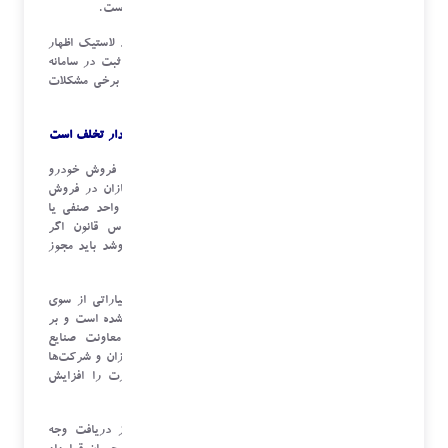
سایزهای کوچک‌تر از جمله سایز ۱۳ کاملاً افزایش یافته است.
وی در خصوص سامانه‌های مختلف برای ثبت نام و خرید لاستیک اظهار
کرد: لاستیک مشمول کالای قاچاق است لذا در خصوص ثبت در سامانه
برای خرید و فروش الزاماتی وجود دارد اما معتقدیم که برخی مشکلات
در سامانه وجود دارد که باید حل شود.
دریافت وجه توسط خودروساز قبل از ارائه قرارداد به خریدار تخلف است
معاون وزیر صمت در خصوص فروش خودرو بیان کرد: فروش خودرو
یک اقدام صنفی است و باید ضوابط صنفی را خودروسازان در فروش
خودرو حتماً رعایت کنند. طبق قانون فروشنده خودرو، واحد صنفی یا
خودروساز باید دارای مجوز صنفی باشد لذا بر اساس قانون اگر
خودروسازی بخواهد به صورت خرده یا عمده خودرو بفروشد باید مجوز
صنفی داشته باشد.
معاون وزیر صمت افزود: بنابراین با توجه به اینکه اختیاراتی از سوی
شورای رقابت به وزارت صمت در خصوص خودرو داده شده است و بر
اساس هماهنگی وزارت صمت با سازمان حمایت و معاونت صنایع
خودرویی مقرر شده تا فروشندگان خودرو یعنی خودروسازان و شرکت‌ها
و نمایندگی‌ها ضوابط صنفی را رعایت کنند و ما نظارت را افزایش
می‌دهیم.
وی افزود: خودروساز در فروش اینترنتی باید قبل از دریافت وجه