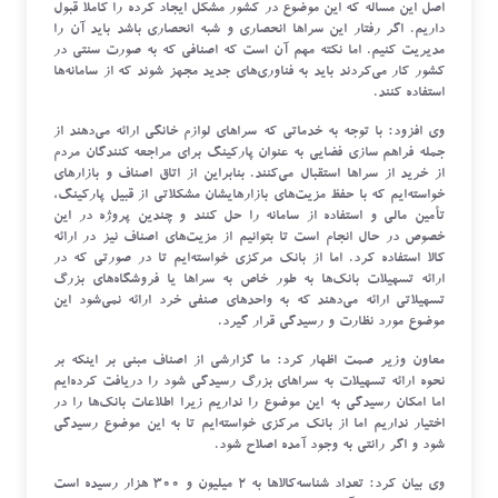
اصل این مساله که این موضوع در کشور مشکل ایجاد کرده را کاملاً قبول
داریم. اگر رفتار این سراها انحصاری و شبه انحصاری باشد باید آن را
مدیریت کنیم. اما نکته مهم آن است که اصنافی که به صورت سنتی در
کشور کار می‌کردند باید به فناوری‌های جدید مجهز شوند که از سامانه‌ها
استفاده کنند.
وی افزود: با توجه به خدماتی که سراهای لوازم خانگی ارائه می‌دهند از
جمله فراهم سازی فضایی به عنوان پارکینگ برای مراجعه کنندگان مردم
از خرید از سراها استقبال می‌کنند. بنابراین از اتاق اصناف و بازارهای
خواسته‌ایم که با حفظ مزیت‌های بازارهایشان مشکلاتی از قبیل پارکینگ،
تأمین مالی و استفاده از سامانه را حل کنند و چندین پروژه در این
خصوص در حال انجام است تا بتوانیم از مزیت‌های اصناف نیز در ارائه
کالا استفاده کرد. اما از بانک مرکزی خواسته‌ایم تا در صورتی که در
ارائه تسهیلات بانک‌ها به طور خاص به سراها یا فروشگاه‌های بزرگ
تسهیلاتی ارائه می‌دهند که به واحدهای صنفی خرد ارائه نمی‌شود این
موضوع مورد نظارت و رسیدگی قرار گیرد.
معاون وزیر
صمت
اظهار کرد: ما گزارشی از اصناف مبنی بر اینکه بر
نحوه ارائه تسهیلات به سراهای بزرگ رسیدگی شود را دریافت کرده‌ایم
اما امکان رسیدگی به این موضوع را نداریم زیرا اطلاعات بانک‌ها را در
اختیار نداریم اما از بانک مرکزی خواسته‌ایم تا به این موضوع رسیدگی
شود و اگر رانتی به وجود آمده اصلاح شود.
وی بیان کرد: تعداد شناسه‌کالاها به ۲ میلیون و ۳۰۰ هزار رسیده است