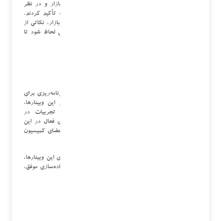
بر اهمیت دقت در جمع‌آوری داده‌ها، تحلیل روندهای بازار و در نظر
گرفتن نیازهای واقعی کسب‌وکارهای فعال در این حوزه تأکید کردند.
همچنین پیشنهاد شد که علاوه بر تحلیل وضعیت کنونی بازار، نکاتی از
سمت عرضه و تقاضا و فرصت‌های بالقوه نیز در گزارش لحاظ شود تا
مخاطبان بتوانند تصمیمات بهتری اتخاذ کنند
.
برنامه‌ریزی برای برگزاری وبینارهای آگاهی‌رسانی
یکی دیگر از موضوعات کلیدی این جلسه، هماهنگی و برنامه‌ریزی برای
برگزاری مجموعه وبینارهای آگاهی‌رسانی بود. هدف از این وبینارها،
ارتقای سطح دانش فعالان صنعت، معرفی بهترین تجربیات در
زمینه
CRM
، و ایجاد ارتباطات مؤثر میان کسب‌وکارهای فعال در این
حوزه است. این برنامه‌ها به‌صورت رایگان و با همکاری اعضای کمیسیون
برگزار می‌شوند
.
اعضا در این جلسه ضمن بررسی موضوعات پیشنهادی برای این وبینارها،
بر اهمیت تمرکز بر مفاهیم اساسی
CRM
، تکنیک‌های پیاده‌سازی موفق،
و تحلیل بازار تأکید کردند
.
تقویت همکاری و هم‌افزایی میان رقبا در بازار
CRM