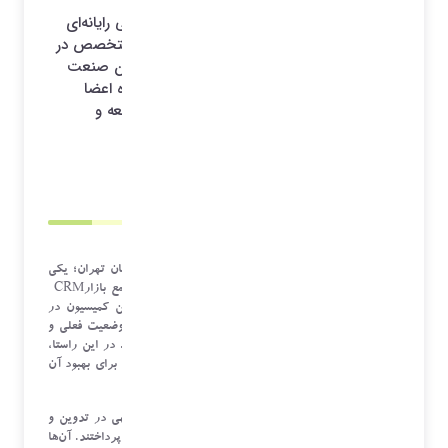
جلسه اخیر کمیسیون CRM سازمان نظام صنفی رایانه‌ای
استان تهران با حضور اعضای اصلی، مهمانان متخصص در
حوزه بازار و گزارش‌های بازارمحور، و دیگر فعالان صنعت
برگزار شد. در این نشست که با استقبال گسترده اعضا
همراه بودبر نقش کلیدی این کمیسیون در توسعه و
توانمندسازی بازار CRM تاکید شد.
1403/11/21 09:56
*آرشیو*
به گزارش روابط عمومی سازمان نظام صنفی رایانه‌ای استان تهران؛ یکی
از محورهای اصلی این جلسه، تهیه و تدوین گزارش جامع بازار
CRM
بود. این گزارش که به‌عنوان یکی از پروژه‌های مهم این کمیسیون در
دست اجراست، با هدف ایجاد شفافیت در بازار، تحلیل وضعیت فعلی و
ارائه بینشی کاربردی برای فعالان این حوزه تهیه می‌شود. در این راستا،
اعضای کمیسیون ضمن بررسی نظرات مختلف، پیشنهاداتی برای بهبود آن
ارائه کردند
.
مهمانان متخصص حاضر در جلسه نیز که تجربه قابل‌توجهی در تدوین و
تحلیل گزارش‌های بازار داشتند، به ارائه نکات ارزشمندی پرداختند. آن‌ها