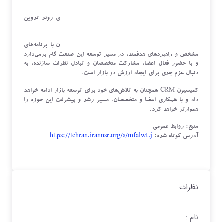
جمع‌بندی و برنامه‌های آینده
در پایان جلسه، بر ضرورت ادامه جلسات منظم، پیگیری روند تدوین
گزارش بازار، و اجرای برنامه‌های آموزشی تأکید شد.
کمیسیون
CRM
سازمان نظام صنفی رایانه‌ای استان تهران با برنامه‌های
مشخص و راهبردهای هدفمند، در مسیر توسعه این صنعت گام برمی‌دارد
و با حضور فعال اعضا، مشارکت متخصصان و تبادل نظرات سازنده، به
دنبال عزم جدی برای ایجاد ارزش در بازار است
.
کمیسیون
CRM
همچنان به تلاش‌های خود برای توسعه بازار ادامه خواهد
داد و با همکاری اعضا و متخصصان، مسیر رشد و پیشرفت این حوزه را
هموارتر خواهد کرد.
منبع:
روابط عمومی
آدرس کوتاه شده:
https://tehran.irannsr.org/s/mfalwLj
نظرات
نام :