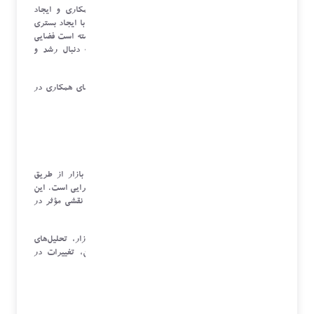
یکی از نقاط برجسته این نشست، تأکید بر اهمیت همکاری و ایجاد
هم‌افزایی میان رقبا در بازار
CRM
بود. کمیسیون
CRM
با ایجاد بستری
مناسب برای تعامل و تبادل نظر میان فعالان صنعت، توانسته است فضایی
فراهم کند تا در آن شرکت‌ها به‌جای رقابت صرف، به دنبال رشد و
توسعه پایدار این حوزه باشند
.
در این جلسه، برخی از اعضا تجربیات خود را از چالش‌های همکاری در
بازار و راهکارهایی برای بهبود این تعاملات مطرح کردند
.
نقش کلیدی کمیسیون در توسعه بازار
CRM
یکی از مأموریت‌های اصلی کمیسیون
CR
توسعه این بازار از طریق
اقدامات آگاهی‌رسانی، تحلیل بازار، و ارائه راهکارهای اجرایی است. این
کمیسیون به دنبال آن است تا با اجرای برنامه‌های متنوع، نقشی مؤثر در
رشد و بلوغ این صنعت ایفا کند
.
در این راستا، پیشنهاد شد که علاوه بر گزارش‌های بازار، تحلیل‌های
عمیق‌تری در زمینه‌های مرتبط همچون فناوری‌های نوین، تغییرات در
نیازهای مشتریان، و روندهای جهانی
CRM
انجام شود
.