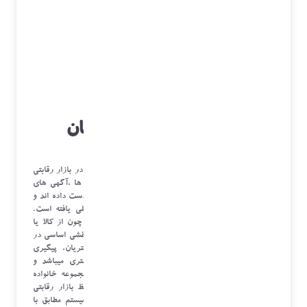
سیستم مدیریت امورمشتریان
در هرسازمان مهم ترین رکن مشتری است، حفظ مشتری در بازار رقابتی
امروز در امر تبلیغات پر زرق و برق تابلو ها و تراکت ها ،آگهی های
تلویزیونی دوره حاکمیت خود را به عنوان قدرت برتر از دست داده اند و
امروزه قدرت برتر در حفظ ارتباط موثر با مشتری تجلی یافته است.
هرگز فراموش نشود که مشتری شما بسیار محترم است چون از کالا یا
خدمات شما استفاده می کند. خدمات پس از فروش نیز نقشی اساسی در
حفظ مشتری ایفا می کند. ثبت اطلاعات به موقع مشتریان، پیگیری
درخواست های مشتریان و ایجاد ارتباط مستمر با مشتری میباشد و
چنانچه مشتری خودرا یکی از اعضای تیم شما و در مجموعه خانواده
محصول شما ببیند، مهمترین رکن مشتری مداری و حفظ بازار رقابتی
رعایت شده است. امگا نرم افزار شفق به عنوان یک سیستم مطابق با