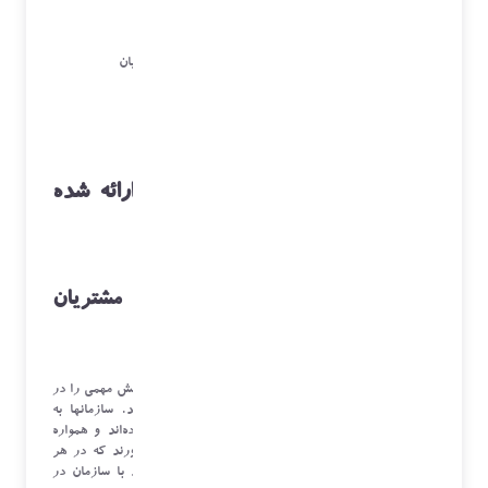
باشگاه مشتریان
باشگاه فروشندگان شرکت
فروشگاه اینترنتی و سرویس های آنلاین به مشتریان
پروژه های مشتریان
بازاریابی و اطلاعات بازار
خلاصه ای از عملکرد آنها در زیر ارائه شده
است:
مرکز تماس مشتریان و ارتباط با مشتریان
)
CRM
(
امروزه مراکز ارتباط (به انگلیسی:
Contact Centers
)، نقش مهمی را در
ارتباط بین کسب و کارها و مشتریانشان بازی می‌کنند. سازمانها به
اهمیتی که مراکز ارتباط در موفقیت آن‌ها دارند پی برده‌اند و همواره
سعی می‌کنند، این امکان را برای مشتریانشان فراهم آورند که در هر
زمان و مکان، با سریعترین و ساده‌ترین امکانات بتوانند با سازمان در