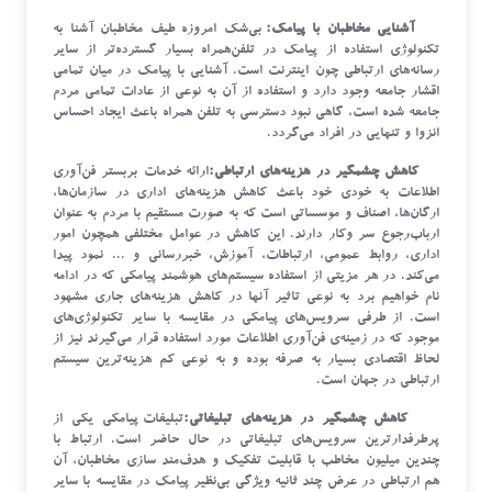
آشنایی مخاطبان با پیامک:
بی‌شک امروزه طیف مخاطبان آشنا به
تکنولوژی استفاده از پیامک در تلفن‌همراه بسیار گسترده‌تر از سایر
رسانه‌های ارتباطی چون اینترنت است. آشنایی با پیامک در میان تمامی
اقشار جامعه وجود دارد و استفاده از آن به نوعی از عادات تمامی مردم
جامعه شده است، گاهی نبود دسترسی به تلفن همراه باعث ایجاد احساس
انزوا و تنهایی در افراد می‌گردد.
کاهش چشمگیر در هزینه‌های ارتباطی:
ارائه خدمات بربستر فن‌آوری
اطلاعات به خودی خود باعث کاهش هزینه‌های اداری در سازمان‌ها،
ارگان‌ها، اصناف و موسساتی است که به صورت مستقیم با مردم به عنوان
ارباب‌رجوع سر وکار دارند. این کاهش در عوامل مختلفی همچون امور
اداری، روابط عمومی، ارتباطات، آموزش، خبررسانی و ... نمود پیدا
می‌کند. در هر مزیتی از استفاده سیستم‌های هوشمند پیامکی که در ادامه
نام خواهیم برد به نوعی تاثیر آنها در کاهش هزینه‌های جاری مشهود
است. از طرفی سرویس‌های پیامکی در مقایسه با سایر تکنولوژی‌های
موجود که در زمینه‌ی فن‌آوری اطلاعات مورد استفاده قرار می‌گیرند نیز از
لحاظ اقتصادی بسیار به صرفه بوده و به نوعی کم هزینه‌ترین سیستم
ارتباطی در جهان است.
کاهش چشمگیر در هزینه‌های تبلیغاتی:
تبلیغات پیامکی یکی از
پرطرفدار‌ترین سرویس‌های تبلیغاتی در حال حاضر است. ارتباط با
چندین میلیون مخاطب با قابلیت تفکیک و هدف‌مند سازی مخاطبان، آن
هم ارتباطی در عرض چند ثانیه ویژ‌گی بی‌نظیر پیامک در مقایسه با سایر