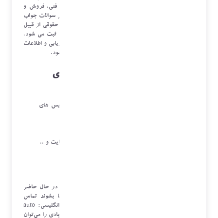
درخواست‌های تلفنی برای خدمات محصولات یا پشتیبانی فنی، فروش و
سوالات مربوط به سرویس های خدمات ، شکایات یا دیگر سوالات جواب
می‌دهند. در این سیستم اطلاعات کامل مشتری حقیقی یا حقوقی از قبیل
تلفن ، آدرس ، نام و نام خانوادگی ، نوع درخواست و... ثبت می شود.
در برخی موارد می توان برای استفاده از سیستم های بازاریابی و اطلاعات
فروشندگان و ثبت سایر اطلاعات در این فرم ها استفاده نمود.
بیشترین استفاده از مراکز تماس ورودی
ثبت اطلاعات مشتریان برای سرویس های خدمات
راهنمایی مشتریان قبل ثبت سرویس برای سرویس های
پشتیانی یا دوره ای
ارائه توضیحات در مورد محصولات شرکت
ثبت شکایت مشتریان و راهنمایی مشتریان
پیگیری روند های سرویس خدمات ، فروش ، شکایت و ..
ثبت فروش و سفارش گذاری برای انبار
ثبت اطلاعات ثبتی مالی مشتریان و...
مرکز تماس خروجی
در این حالت، کارشناسان مرکز تماس با مشتریانی که در حال حاضر
دارید یا افرادی که در آینده ممکن است مشتری شما بشوند تماس
می‌گیرند. این کار معمولاً توسط تماس گیر خودکار(به انگلیسی:
auto
dialer
) صورت می‌گیرد و به همین دلیل تعداد تماسهای زیادی را می‌توان