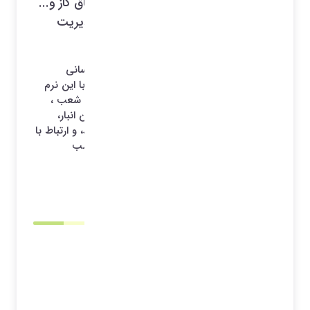
لوازم خانگی (تلویزیون, کولر, یخچال, اجاق گاز و...
) برای تعمیرگاه و تعمیرات در محل و مدیریت
تعمیرگاه , نماینده و شعب و دفتر مرکزی
با استفاده از نرم افزار امگا شما می توانید به آسانی
خدمات پس از فروش خود را مدیریت نمایید، با این نرم
افزار می توایند تعمیرگاه مرکزی ، تعمیرگاه های شعب ،
تعمیرگاه های نمایندگان و پیمانکاران و همچنین انبار،
سفارشات ، فروش قطعه و .. را مدیریت نمایید، و ارتباط با
سامانه جامع گارانتی برای ارسال فاکتورهای نصب
مشتریان
1404/06/01 00:02
*آرشیو*