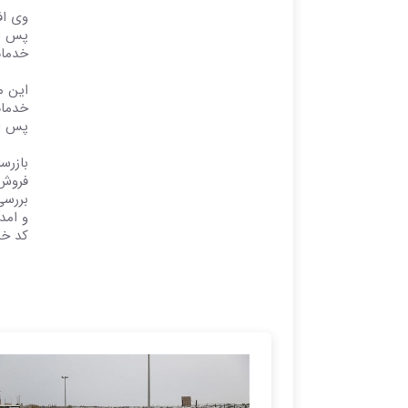
وی اف
پس از
خدمات
پس از
بازرس
فروش 
بررسی
و امدا
کد خب