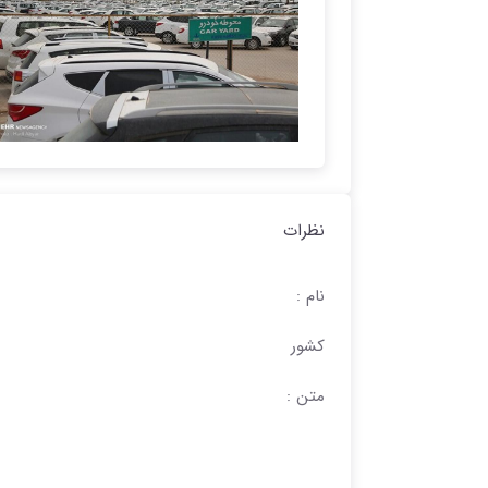
نظرات
نام :
کشور
متن :