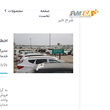
صفحه
محصولات
نخست
شرح خبر
اخطار
مدیرک
خدمات
6 00:28
به گز
واحده
حمایت