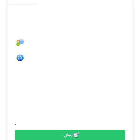
نظرات
نام :
ایمیل :
کشور
شهر :
متن :
ارسال...