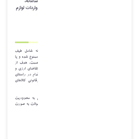
جامع تجارت» و درج اقلام لوازم خانگی در این سامانه،
ممنوعیت واردات لوازم خانگی را به محدودیت واردات لوازم
خانگی تغییر داده است.
1404/05/31 21:16
*آرشیو*
به گزارش ماتریکس، ابلاغیه جدید این وزارتخانه شامل طیف
گسترده‌ای از اقلامی است که واردات آنها یا به طور کامل ممنوع شده و یا
تحت محدودیت‌های ویژه قرار گرفته‌اند. اعلام وزارت صمت، هدف از
تدوین و ابلاغ این فهرست، ساماندهی واردات، مدیریت تقاضای ارزی و
حمایت از تولید داخلی عنوان شده است. همچنین این اقدام در راستای
شفاف‌سازی فرآیندهای تجاری و جلوگیری از ورود غیرقانونی کالاهای
قاچاق به کشور انجام می‌شود.
به نظر میرسد با تبدیل ممنوعیت واردات لوازم خانگی به محدودیت
واردات لوازم خانگی برای جلوگیری از قاچاق، برخی محصولات به صورت
مدیریت شده امکان واردات پیدا خواهند کرد.