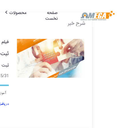
صفحه
محصولات
نخست
شرح خبر
فیلم 
ثبت س
ثبت س
1 22:31
آموز
دریافت