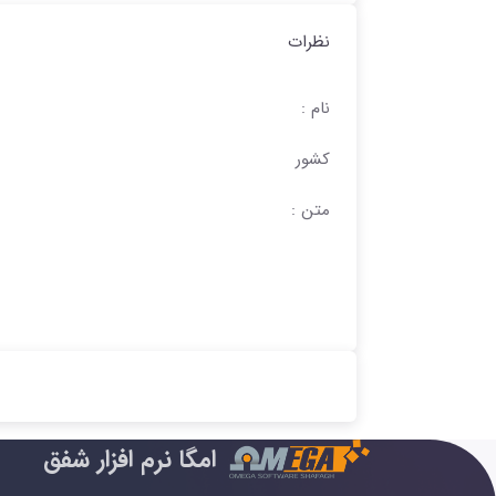
نظرات
نام :
کشور
متن :
امگا نرم افزار شفق