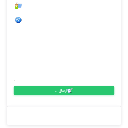
ایمیل :
کشور
شهر :
متن :
ارسال...