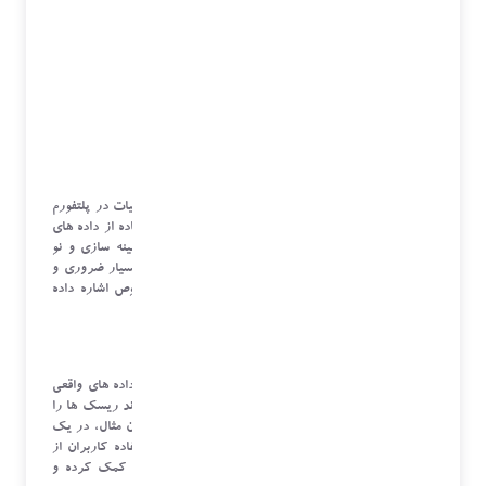
از آنجائی که کلیه فعالیت های یک سازمان در حوزه عملیات در پلتفورم
ها، نرم افزارها و درگاه های گوناگون ثبت می شود، استفاده از داده های
موجود می تواند در پیشبرد اهداف عملیاتی و توسعه، بهینه سازی و نو
آوری بسیار موثر باشد. لذا ضرورت تسلط در علم داده بسیار ضروری و
حیاتی است. در عناوین ذیل به بخش هائی در این خصوص اشاره داده
شده اشت :
تصمیم گیری مبتنی بر داده :
مدیر عملیات باید قادر باشد تصمیمات خود را بر اساس داده های واقعی
و تحلیل های دقیق اتخاذ کند. این نوع تصمیم گیری میتواند ریسک ها را
کاهش داده و فرصت های جدید را شناسایی کند. به عنوان مثال، در یک
کسب و کار نرم افزاری، تحلیل داده های مربوط به استفاده کاربران از
نرم افزار میتواند به پیش بینی رفتارهای آینده کاربران کمک کرده و