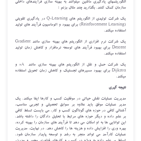
الگوریتمهای یادگیری ماشین میتوانند به بهینه سازی فرآیندهای داخلی
سازمان کمک کنند. بگذارید چند مثال بزنم :
یک شرکت تولیدی از الگوریتم های Q-Learning در یادگیری تقویتی
(Reinforcement Learning) برای بهبود و اتوماسیون فرآیند های تولید
استفاده میکند.
یک شرکت نرم افزاری از الگوریتم های بهینه سازی مانند Gradient
Descent برای بهبود فرآیند های توسعه نرمافزار و کاهش زمان تولید
استفاده میکند.
یک شرکت حمل و نقل از الگوریتم های بهینه سازی مانند A* و
Dijkstra برای بهبود مسیرهای لجستیک و کاهش زمان تحویل استفاده
میکند.
نتیجه گیری
مدیریت عملیات نقش حیاتی در موفقیت کسب و کارها ایفا میکند. یک
مدیر عملیات موفق باید علاوه بر سوابق تحصیلی و تجربی مناسب،
آشنائی کافی در حوزه های گوناگون کسب و کار، می بایست تسلط کافی
بر علم داده و دیگر حوزه های مرتبط با تحلیل دادگان را داشته باشد.
این توانایی ها به او امکان می دهد تا فرآیند های سازمان را بهینه کرده،
بهره وری را افزایش داده و هزینه ها را کاهش دهد. در نهایت، مدیریت
عملیات کارآمد می تواند منجر به رشد و توسعه پایدار سازمان شود.
تسلط بر علم داده به ویژه در کسب و کارهای فناوری محور و مدرن،