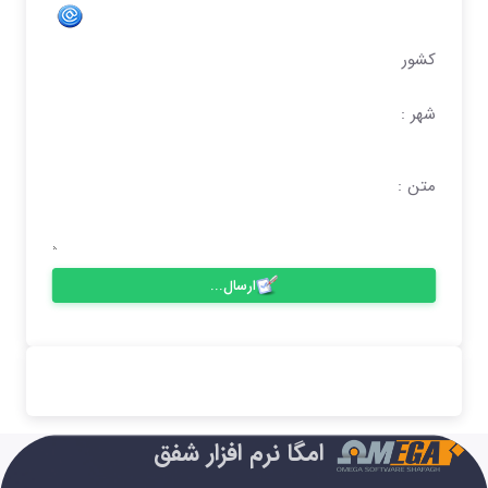
کشور
شهر :
متن :
ارسال...
امگا نرم افزار شفق