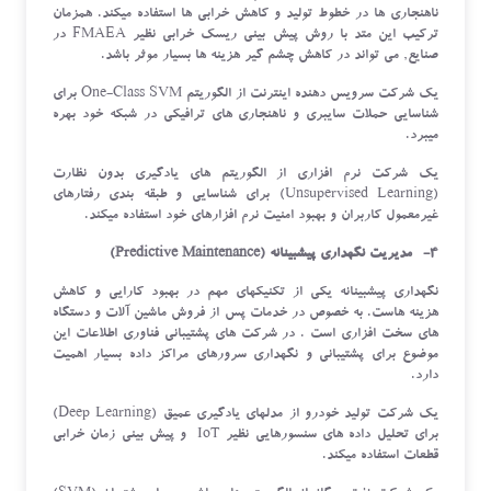
ناهنجاری ها در خطوط تولید و کاهش خرابی ها استفاده میکند. همزمان
ترکیب این متد با روش پیش بینی ریسک خرابی نظیر FMAEA در
صنایع, می تواند در کاهش چشم گیر هزینه ها بسیار موثر باشد.
یک شرکت سرویس دهنده اینترنت از الگوریتم One-Class SVM برای
شناسایی حملات سایبری و ناهنجاری های ترافیکی در شبکه خود بهره
میبرد.
یک شرکت نرم افزاری از الگوریتم های یادگیری بدون نظارت
(Unsupervised Learning) برای شناسایی و طبقه بندی رفتارهای
غیرمعمول کاربران و بهبود امنیت نرم افزارهای خود استفاده میکند.
4- مدیریت نگهداری پیشبینانه (Predictive Maintenance)
نگهداری پیشبینانه یکی از تکنیکهای مهم در بهبود کارایی و کاهش
هزینه هاست. به خصوص در خدمات پس از فروش ماشین آلات و دستگاه
های سخت افزاری است . در شرکت های پشتیبانی فناوری اطلاعات این
موضوع برای پشتیبانی و نگهداری سرورهای مراکز داده بسیار اهمیت
دارد.
یک شرکت تولید خودرو از مدلهای یادگیری عمیق (Deep Learning)
برای تحلیل داده های سنسورهایی نظیر IoT و پیش بینی زمان خرابی
قطعات استفاده میکند.