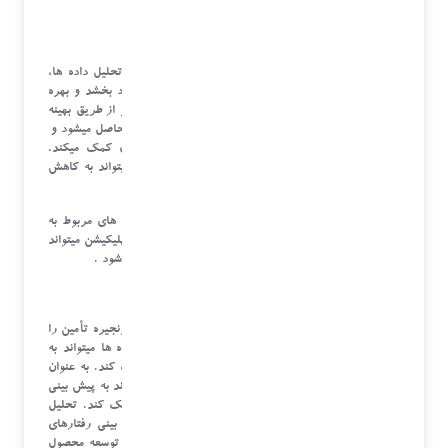
استراتژی های بهتری برای توسعه محصول تدوین کند .
بهینه سازی فرآیندها
علم داده به مدیر عملیات این امکان را می دهد که با تحلیل داده ها،
نقاط ناکارآمدی در فرآیند ها را شناسایی و آنها را بهبود بخشد و بهره
وری سازمان را به طور قابل توجهی افزایش دهد. این امر از طریق بهینه
سازی فرآیند ها، کاهش ضایعات و استفاده مؤثر از منابع حاصل میشود و
این امر به افزایش سودآوری و رقابت پذیری سازمان کمک میکند.
همچنین استفاده از الگوریتم های بهینه سازی فرآیندها میتواند به کاهش
زمان تولید و افزایش خروجی کمک کند.
برای مثال، در یک شرکت توسعه اپلیکیشن، تحلیل داده های مربوط به
زمان بارگذاری ( لایو شدن ) یک فیچر جدید و عملکرد اپلیکیشن میتواند
به شناسایی مشکلات محصول و بهینه سازی معماری منجر شود .
پیشبینی و مدیریت تقاضا
مدیر عملیات باید قادر باشد تقاضا را پیش بینی کرده و زنجیره تأمین را
بهینه کند. استفاده از مدل های پیش بینی مبتنی بر داده ها میتواند به
بهبود مدیریت موجودی و کاهش هزینه های مرتبط کمک کند. به عنوان
مثال، تحلیل داده های فروش یک سایت فروشگاهی میتواند به پیش بینی
تقاضا برای محصولات مختلف و بهینه سازی موجودی کمک کند. تحلیل
داده های استفاده کاربران از نرم افزار میتواند به پیش بینی رفتارهای
آینده کاربران کمک کرده و استراتژی های بهتری برای توسعه محصول