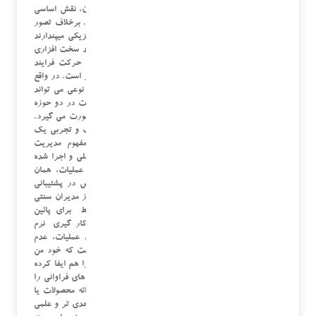
مدیریت عملیات به عنوان یکی از ارکان حیاتی هر سازمان، نقش اساسی
در بهبود بهره وری، کیفیت و عملکرد کلی آن ایفا میکند. برخلاف تصور
عموم و غیر متخصصین که عملیات را به عنوان فعالیتی فیزیکی میپندارند
و تصور می کنند عملیات تنها در حوزه پشتیبانی و یا تولید سخت افزاری
و ماشین آلات خلاصه شده، مدیریت عملیات مغز متفکر حرکت فرایند
های سازمان ها در پشت فرآیندهای کلان یک کسب و کار است. در واقع
مدیریت عملیات با راه کارها و استراتژی های صحیح به نوعی می تواند
بیزنس را توسعه، جهت دار و تسهیل دهد. راهبری عملیات در دو حوزه
تکنولوژی و نو آوری و در حوزه تجربه مدیران با سابقه صورت می گیرد.
در واقع ترکیب ابزار و تکنولوژی با سوابق مربط آکادمیک و تجربی یک
واحد مدیریت عملیات صحیح را تعریف می نماید. مفهوم مدیریت
عملیات همان تفکر سیستمی و علمی است که با دانش عملی و اجرا شده
ادغام گشته است. در غیر این صورت مفهوم مدیریت عملیات، همان
عملیات سنتی نظیر شرکت های سخت افزاری به خصوص در پشتیبانی
های سازمانی است که بسیار هم دیده می شود. استفاده از مدیران سنتی
و غیر متخصص، بدون داشتن تحصیلات و سوابق مرتبط برای پائین
آوردن هزینه ها، عدم استفاده و صرف هزینه برای به کار گیری نرم
افزارهای جامع برای ردیابی و پیاده سازی پروژه های عملیات، عدم
استفاده از تیم های تحلیلگر و مانتیورینگ از مواردی است که خود من
هم که در کنار مسئولیت اجرائی، مستقیما نقش عملیاتی را هم ایفا کرده
ام، در مواردی تحت فشار این رویکرد بودم و محدودیت های فراوانی را
متحمل شدم. در صورتی که عموما در شرکت هایی با ارائه محصولات یا
خدمات نرم، به خصوص استارت آپ ها، این مفهوم بطور جدی تر و علمی