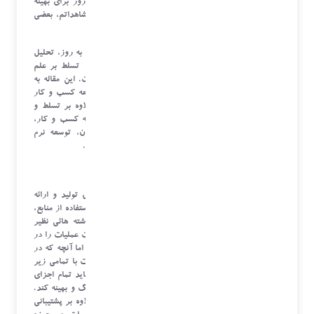
تر اجرا می شود ، و از ابزارها، تکنیک ها، و دانش به روز برای بهینه
سازی و پیشبرد عملیات استفاده می گردد. ( البته طبق مشاهداتم، بعضی
از مطرح ها هم این طور نبودند) .
از آن جا که مبنای تصمیم گیری در یک مدیریت عملیات به روز، تحلیل
داده های صحیح در این بخش می باشد، بر همین مبنا، تسلط بر علم
داده برای مدیران عملیات بسیار ضرورت پیدا کرده است. این مقاله به
بررسی نقش مدیریت عملیات با نگاه داده محور در توسعه کسب و کار
پرداخته و تأکید میکند که مدیران ارشد عملیات باید علاوه بر تسلط و
تجربه کاری کافی بر حوزه های مالی، فرآیند ها، توسعه کسب و کار،
زنجیره تأمین، منابع انسانی، ابزار دیجیتال و اتوماسیون، توسعه نرم
افزار، نگاهی عمیق و تخصصی داده محور نیز داشته باشند .
مدیریت عملیات: تعریف و اهمیت
مدیریت عملیات شامل طراحی، اجرا و کنترل فرآیندهای تولید و ارائه
خدمات است. هدف اصلی مدیریت عملیات، بهینه سازی استفاده از منابع،
افزایش کیفیت و ارتقاء کارایی فرآیند هاست. اصولا رشته هائی نظیر
مهندسی صنایع و یا شاخه هائی از مدیریت، مفهوم مدیریت عملیات را در
دروس دانشگاهی خوانده اند و به درستی درک کرده اند. اما آنچه که در
کنار این دانش نیازمند است، درگیری مستقیم تیم عملیات با تمامی زیر
شاخه های مرتبط با آن است. ساختار مدیریت عملیات باید تمام اجزای
زنجیره ارزش یک سازمان و فرآیند های داخلی را هماهنگ و بهینه کند.
این نقش به ویژه در کسب و کارهای فناوری محور که علاوه بر پشتیبانی