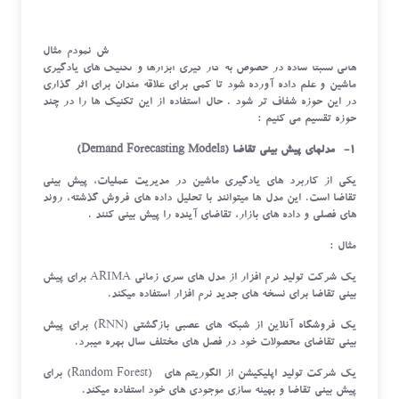
با توجه به ویژگی های اشاره شده در فوق، در ذیل تلاش نمودم مثال
هائی نسبتا ساده در خصوص به کار گیری ابزارها و تکنیک های یادگیری
ماشین و علم داده آورده شود تا کمی برای علاقه مندان برای اثر گذاری
در این حوزه شفاف تر شود . حال استفاده از این تکنیک ها را در چند
حوزه تقسیم می کنیم :
1- مدلهای پیش بینی تقاضا (Demand Forecasting Models)
یکی از کاربرد های یادگیری ماشین در مدیریت عملیات، پیش بینی
تقاضا است. این مدل ها میتوانند با تحلیل داده های فروش گذشته، روند
های فصلی و داده های بازار، تقاضای آینده را پیش بینی کنند .
مثال :
یک شرکت تولید نرم افزار از مدل های سری زمانی ARIMA برای پیش
بینی تقاضا برای نسخه های جدید نرم افزار استفاده میکند.
یک فروشگاه آنلاین از شبکه های عصبی بازگشتی (RNN) برای پیش
بینی تقاضای محصولات خود در فصل های مختلف سال بهره میبرد.
یک شرکت تولید اپلیکیشن از الگوریتم های (Random Forest) برای
پیش بینی تقاضا و بهینه سازی موجودی های خود استفاده میکند.