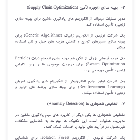
2- بهینه سازی زنجیره تأمین (Supply Chain Optimization)
مدیر عملیات میتواند از الگوریتم های یادگیری ماشین برای بهینه سازی
زنجیره تأمین استفاده کند
یک شرکت تولیدی از الگوریتم ژنتیک (Genetic Algorithms) برای
بهینه سازی مسیرهای توزیع و کاهش هزینه های حمل و نقل استفاده
میکند.
یک خرده فروشی بزرگ از الگوریتم بهینه سازی ازدحام ذرات (Particle
Swarm Optimization) برای مدیریت موجودی ها و بهبود کارایی
زنجیره تأمین بهره می برد.
یک شرکت تولید لوازم الکترونیکی از الگوریتم های یادگیری تقویتی
(Reinforcement Learning) برای بهینه سازی برنامه های تولید و
زنجیره تأمین استفاده میکند.
3- تشخیص ناهنجاری ها (Anomaly Detection)
تشخیص ناهنجاری ها یکی دیگر از کاربرد های مهم یادگیری ماشین در
مدیریت عملیات است. این تکنیک ها میتوانند به شناسایی مشکلات
غیرمعمول در فرآیند های تولید یا خدمات کمک کنند.
یک شرکت تولیدی از الگوریتم Isolation Forest برای شناسایی