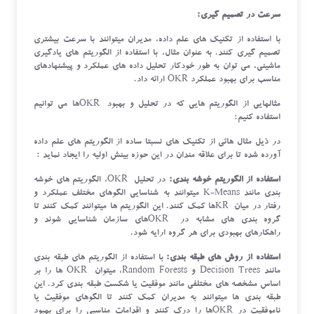
سرعت در تصمیم گیری:
با استفاده از تکنیک های علم داده، مدیران میتوانند با سرعت بیشتری
تصمیم گیری کنند. به عنوان مثال، با استفاده از الگوریتم های یادگیری
ماشینی، می توان به طور خودکار تحلیل داده های عملکرد و پیشنهادهای
مناسب برای بهبود عملکرد OKR ارائه داد.
مثالهایی از الگوریتم هایی که در تحلیل و بهبود OKRها می توانیم
استفاده کنیم:
در ذیل مثال هائی از تکنیک های نسبتا ساده از الگوریتم های علم داده
آورده شده تا برای علاقه مندان در این حوزه بینش اولیه را ایجاد نماید :
استفاده از الگوریتم خوشه بندی:
در تحلیل OKR، الگوریتم های خوشه
بندی مانند K-Means میتوانند به شناسایی الگوهای مختلف عملکرد و
رفتار در میان KRها کمک کنند. این الگوریتم ها میتوانند کمک کنند تا
گروه بندی های مشابه در OKRهای سازمان شناسایی شوند و
راهکارهای بهبودی برای هر گروه ارایه شود.
استفاده از روش های طبقه بندی:
با استفاده از الگوریتم های طبقه بندی
مانند Decision Trees و Random Forests، میتوان OKR ها را بر
اساس مشخصه های مختلفی مانند موفقیت یا شکست طبقه بندی کرد. این
طبقه بندی ها میتوانند به مدیران کمک کنند تا الگوهای موفقیت یا
ناموفقیت در OKRها را درک کنند و اقدامات مناسبی را برای بهبود