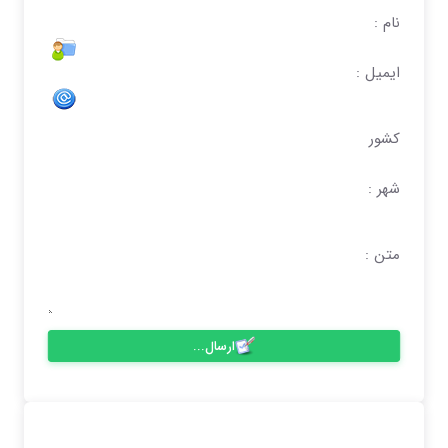
نام :
ایمیل :
کشور
شهر :
متن :
ارسال...