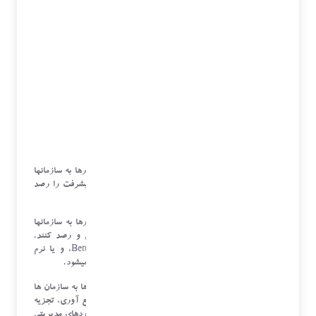
اپلیکیشن ها و نرم افزارهای مدیریت هدف
: این نرم افزارها به سازمانها
کمک میکنند تا هدفها و نتایج خود را مدیریت کنند و پیشرفت را رصد
کنند. به عنوان مثال، Asana، Trello، Jira، وغیره.
نرم افزارهای تجاری مدیریت عملکرد
: این نوع نرم افزارها به سازمانها
کمک میکنند تا عملکرد و پیشرفت کارکنان را ارزیابی و رصد کنند.
برخی از نمونه ها شامل BetterWorks، 15Five، Lattice، و یا نرم
افزارهائی که بصورت درون سازمانی نوشته و توسعه داده میشود.
صفحات گزارش دهی و داشبوردهای مدیریتی
: این ابزارها به سازمان ها
کمک می کنند تا داده های مربوط به هدفها و نتایج را جمع آوری، تجزیه
و تحلیل کرده و به صورت گزارش های قابل فهم و داشبوردهای مدیریتی