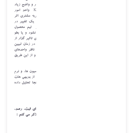
یک سازمان با هم است و در مواردی این وابستگی بسیار و واضح زیاد
است، ولی در موارد پنهان می باشد. بعنوان مثال KR واحد امور
مشتریان می تواند بر روی Objective کلیدی واحد تجربه مشتری اثر
گذار باشد و این موضوع بسیار بدیهی است. ولی ایجاد یک تغییر در
بهبود پاسخگوئی به مشتریان ممکن است به اقدامی از تیم محصول
نیازمند باشد که شاید در نگاه اول این همبستگی دیده نشود و یا بطو
کامل پنهان باشد. در اینجاست که اکتشاف این شاخص های تاثیر گذار از
طریق تکنیک های علم داده واضح و تشرح می گردد. و در زمان تبیین
OKR های فصلی و جلسات تصویب آن، سر گروه های ناظر واحدهای
وابسته را ملزم به پذیرش شاخص های وابسته می کنند، و از این طریق
احتمال موفقیت آن Objective را قوی تر می کند.
دقت داشته باشید، ثبت اطلاعات در ابزارهائی نظیر اتوماسیون ها، و نرم
افزارهای مدیریت تسک ها؛ پروژها و ابزارهائی نظیر آن، از بدیهی هات
شرکت های چابک و فناوری محور است، و منظور در اینجا تحلیل داده
های ثبت شده در پایگاه داده این ابزار هاست.
در ذیل بعضی از ابزارها ،نرم افزارها و اپلیکیشن ها برای ثبت، رصد،
مانیتورینگ و ترغیب که در پیشبرد OKR نقش دارند را ذکر می کنم :