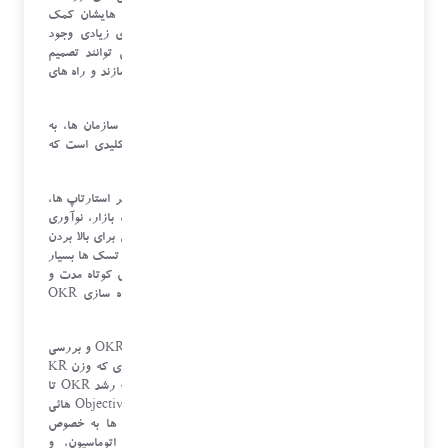
تلقی میشوند که میتوانند به سازمان ها در تصمیم گیری هایشان کمک
کنند. برای بهبود، توسعه، مدیریت سازمان ها، ابزارهای زیادی وجود
دارد که با اتکا به داده های موجود در سازمان ها، می توانند تصمیم
گیرندگان کلیدی را نسبت به وضعیت سازمان شان آگاه سازند و راه های
رسیدن به اهداف کلان شان را تسهیل نمایند.
یکی از ابزارهای مهم برای تعیین و مدیریت اهداف در سازمان ها، به
خصوص سازمان های چابک، OKR یا اهداف و نتایج کلیدی است که
وابستگی بالائی به داده های سازمان ها دارد.
در شرکت های رو به رشد و به خصوص فناوری محور نظیر استارتاپ ها،
با توجه به سرعت سریع توسعه محصول، رقابت تنگاتنگ بازار، نوآوری
ها و ایجاد ویژگی های جدید در محصول، و همچنین تلاش برای بالا بردن
تجربه مشتری و کسب سهم بازار بیشتر، موجب شده تنوع تسک ها بسیار
بالا باشد و لذا برای پیشبرد اهداف کلان خود، برنامه های کوتاه مدت و
بلند مدتی را تدوین کنند. در اینجاست که نیاز به پیاده سازی OKR
دیده میشود.
اما مشکلی که در بسیاری از سازمان ها برای پیاده سازی OKR و بررسی
نتایج آن وجود دارد، عدم داده محور بودن آن است. بطوری که وزن KR
ها، و نرخ پیشرفت و نهایتا رتبه ای که تعیین می کند که رشد OKR تا
چه اندازه ای صورت گرفته، به خصوص در آن دسته از Objective هائی
که شاخص های قابل نمایش و اندازه گیری نظیر KPI ها به خصوص
معیارهای کیفی وجود ندارد، عموما بصورت دستی و غیر اتوماسیون، و