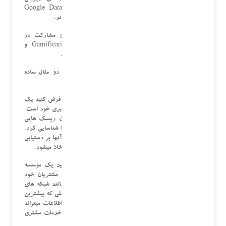
نمایش دهند. برخی از این ابزارها شامل Google Data Studio،
Microsoft Power BI، Tableau، Grafana وغیره میشوند.
ابزارهای ترمیمی و انگیزشی
: برای افزایش انگیزه و مشارکت در
مدیریت OKR، تکنیک ها و ابزارهایی مانند Gamification و
Recognition Platforms نیز مورد استفاده قرار میگیرند.
حال برای درک بیشتر مفاهیم گفته شده در فوق، بگذارید دو مثال ساده
بزنم تا کمی این موضوع شفاف تر شود :
استفاده از الگوریتم های تشخیص پتانسیل ها در سازمان:
فرض کنید یک
شرکت فناوری در حال تعیین OKR برای ارتقاء خدمات ابری خود است.
با استفاده از الگوریتم های تشخیص پتانسیل ها، میتوان ریسک هایی
مانند حملات سایبری، نقص امنیتی، یا مشکلات سیستمی را شناسایی کرد.
سپس با تحلیل داده های مربوطه و ارزیابی پتانسیل تأثیر آنها بر دستیابی
به اهداف، اقدامات مناسبی برای مقابله با این ریسک ها اتخاذ میشود.
استفاده از الگوریتم های آنالیز پیشرفته داده:
فرض کنید یک موسسه
مالی در حال تعیین OKR برای افزایش سطح رضایت مشتریان خود
است. با استفاده از الگوریتم های آنالیز پیشرفته داده مانند شبکه های
عصبی، میتوان الگوهای پنهان در فرایندهای مشتری و عواملی که بیشترین
تأثیر را بر رضایت مشتری دارند را شناسایی کرد. این اطلاعات میتواند
به مدیران کمک کند تا تصمیماتی برای بهبود فرایندها و خدمات مشتری
محورتر اتخاذ کنند.