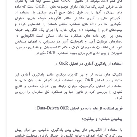
های علم داده، میتواند در تحلیل OKR نقش مهمی ایفا کند. به عنوان
مثال، فرض کنید یک سازمان دارای مجموعه های از OKR است که داده
های عملکرد آنها را در طول زمان جمع آوری میکند. با استفاده از
الگوریتم های یادگیری ماشینی مانند الگوریتم خوشه بندی، میتوان
الگوهایی که در داده های عملکرد مخفی هستند را شناسایی کرده و
بهبودهای لازم را پیشنهاد داد. برای مثال، با اجرای یک الگوریتم خوشه
بندی بر روی داده های عملکرد سازمان، ممکن است الگوهایی در
رفتارهای موفقیت آمیز و ناموفقیت آمیز در دستیابی به اهداف مشخص
شود. این اطلاعات به مدیران کمک میکند تا تصمیمات بهینه تری در مورد
تغییرات و بهبودهای لازم برای بهبود عملکرد OKR بگیرند
استفاده از یادگیری آماری در تحلیل OKR :
تکنیک های ساده تر و پر کاربرد دیگری مانند یادگیری آماری نیز
میتوانند در تحلیل OKR مورد استفاده قرار گیرند. به عنوان مثال، با
استفاده از تحلیل رگرسیون، میتوان رابطه بین اهداف مختلف و نتایج
کلیدی را بررسی کرد و تاثیر آنها بر عملکرد کل سازمان را ارزیابی
کرد.
فواید استفاده از علم داده در تحلیل Data-Driven OKR :
پیشبینی عملکرد و موفقیت:
با استفاده از الگوریتم های پیش بینی یادگیری ماشینی، می توان پیش
بینی کرد که کدام اهداف و نتایج کلیدی با احتمال بالاتری موفقیت خواهند