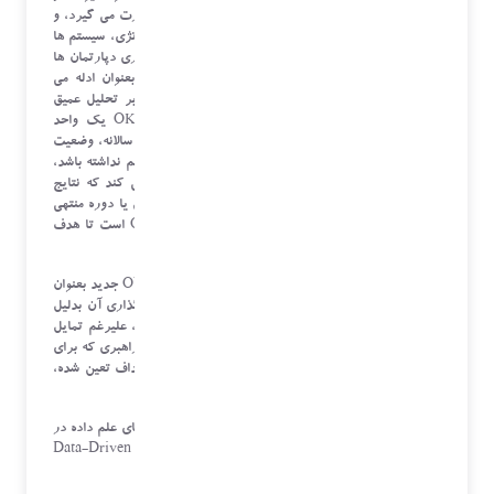
وابسته به سلایق و نظر فرد یا افراد در درون واحدها صورت می گیرد، و
متولیان ناظر بر OKR در شرکت ها نظیر تیم های استراتژی، سیستم ها
و روش ها و یا کنترل فرایند، به اعداد و ارقام خود اظهاری دپارتمان ها
اعتماد می کنند و نهایتا مستنداتی به ظاهر ملموس را بعنوان ادله می
پذیرند، بدون آن که صحت سنجی آن بدرستی و مبتنی بر تحلیل عمیق
صورت بگیرد. و گوئی تنها باید یک تسک بعنوان OKR یک واحد
تعریف شود، و در پایان یک دوره سه ماهه، شش ماهه یا سالانه، وضعیت
آن پرزنت شود و بر اساس مستنداتی که میتواند صحت هم نداشته باشد،
از آن دفاع کند. این موضوع زمانی بیشتر نمود پیدا می کند که نتایج
OKR به Performance واحدها و پاداش های پایان فصل یا دوره منتهی
می گردد، لذا تلاش عمده پرسنل زیبا سازی نتایج OKR است تا هدف
اصلی آن.
در نتیجه تمرکز مدیران واحدها فقط انتخاب یک Objective جدید بعنوان
یک حرکت نوآورانه است، و واقعیت پیاده سازی و اثر گذاری آن بدلیل
عدم تحلیل صحیح داده ها گم می شود. بر همین مبناست، علیرغم تمایل
زیاد مدیران عالی در پیگری OKR سازمان ها و جلسات راهبری که برای
رصد آن انجام می دهند، و علیرغم پیشبرد بسیاری از اهداف تعین شده،
ولی تغییرات محسوسی در سازمان ایجاد نمی شود.
در این مقاله، سعی کردم تا به تحلیل استفاده از تکنیک های علم داده در
تعیین ، مدیریت و رهبری OKR تحت عنوان Data-Driven OKR
بپردازم.