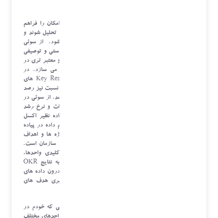
اهمیت استفاده از علم داده در تحلیل OKR :
استفاده از تکنیک های علم داده در تحلیل OKR این امکان را فراهم
میکند تا داده های عملکرد سازمان به بهترین شکل ممکن تحلیل شوند و
تصمیماتی بر اساس اطلاعات دقیق تر و موثرتر گرفته شود. از سوئی
امکان رتبه گذاری، پیشرفت روند اجرای OKR بصورت دستی و توصیفی
بطور چشم گیری کاهش می یابد و مقادیر قابل اعتماد تر و معتبر تری در
مانیتور کردن وضعیت OKR واحدهای سازمان فراهم می سازد. در
بسیاری از موارد، یافتن یک Objective مناسب و Key Result های
وابسته و تاثیر گذار نیز می تواند دشوار باشد، و به همان نسبت نیز رصد
تغییرات، رشد و پیشرفت KR ها هم بسیار دشوار می باشد. از سوئی در
بعضی از KR های انتخاب شده، مقیاس هائی نظیر تغییرات و نرخ رشد
KPI ها هم ذکر شده است، و رصد آن با ابزارهای ساده نظیر اکسل
امکان پذیر نمی باشد. یکی دیگر از فواید استفاده از علم داده در پیاده
سازی و تحلیل OKR ، شناخت مرز بین تسک ها، پروژه ها و اهداف
کلیدی در راستای ماموریت های بلند مدت و کوتاه مدت سازمان است.
بطوری که کارهای جاری و وظایف روزمره، اصلی و کلیدی واحدها،
بعنوان شاخص کلیدی در KR ها ذکر نشود و مستقیما به نتایج OKR
جهت ندهد، بلکه با اکتشاف الگوهای اثر گذار پنهان در درون داده های
سازمان، می توان KR های موثر تری را جهت سو گیری هدف های
کلیدی پیدا کرد.
مساله دیگری که در OKR وجود دارد، و طبق مشاهداتی که خودم در
شرکت هائی داشتم، وابستگی Objective ها و KR های واحدهای مختلف