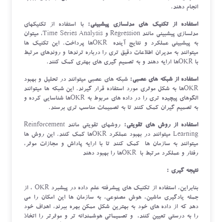
انجام دهند.
استفاده از تکنیک های مدلسازی پیشبینی:
با استفاده از تکنیکهای
مدلسازی پیشبینی مانند Regression و Time Series Analysis، میتوان
به پیشبینی عملکرد و نتایج آینده OKRها پرداخت. این تکنیک ها
میتوانند به مدیران اطلاعات دقیق تری را درباره ترندها و روندهای مرتبط
با OKRها ارایه دهند و به تصمیم گیری های بهتری کمک کنند.
استفاده از شبکه های عصبی:
شبکه های عصبی میتوانند در تحلیل و بهبود
OKRها به شکل موثری مورد استفاده قرار گیرند. این شبکه ها میتوانند
الگوهای پیچیده تری را در داده های مربوط به OKRها شناسایی کرده و
به تصمیم گیران کمک کنند تا به تصمیمات مناسب تری برسند.
استفاده از روش های تقویتی:
روشهای تقویتی مانند Reinforcement
Learning میتوانند در بهبود عملکرد OKRها کمک کنند. این روش ها
میتوانند به سازمان ها کمک کنند تا با ارایه پاداش و مجازات موثر،
رفتار و عملکرد مرتبط با OKRها را بهبود دهند
نتیجه گیری :
بنابراین، استفاده از تکنیک های پیشرفته علم داده در پیشبرد OKR ، از
جمله یادگیری ماشین، هوش مصنوعی، به سازمان ها این امکان را می
دهد که از داده های خود به بهترین شکل ممکن بهره ببرند، اهداف خود
را به درستی تعیین کنند، و تصمیماتی هوشمندانه تر و موثرتر را اتخاذ