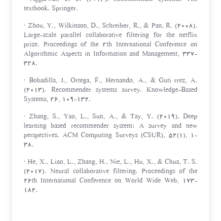
textbook. Springer.
· Zhou, Y., Wilkinson, D., Schreiber, R., & Pan, R. (2008).
Large-scale parallel collaborative filtering for the netflix
prize. Proceedings of the 4th International Conference on
Algorithmic Aspects in Information and Management, 337-
348.
· Bobadilla, J., Ortega, F., Hernando, A., & Gutiérrez, A.
(2013). Recommender systems survey. Knowledge-Based
Systems, 46, 109-132.
· Zhang, S., Yao, L., Sun, A., & Tay, Y. (2019). Deep
learning based recommender system: A survey and new
perspectives. ACM Computing Surveys (CSUR), 52(1), 1-
38.
· He, X., Liao, L., Zhang, H., Nie, L., Hu, X., & Chua, T. S.
(2017). Neural collaborative filtering. Proceedings of the
26th International Conference on World Wide Web, 173-
182.