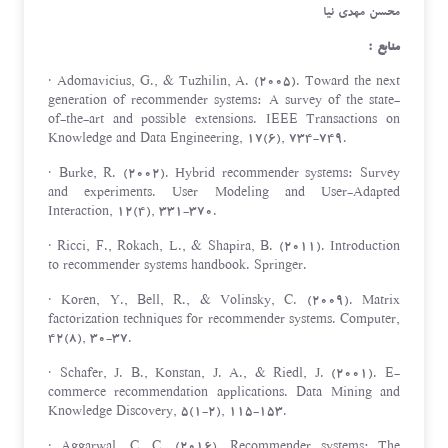
محسن مهدي نيا
منابع :
· Adomavicius, G., & Tuzhilin, A. (2005). Toward the next
generation of recommender systems: A survey of the state-
of-the-art and possible extensions. IEEE Transactions on
Knowledge and Data Engineering, 17(6), 734-749.
· Burke, R. (2002). Hybrid recommender systems: Survey
and experiments. User Modeling and User-Adapted
Interaction, 12(4), 331-370.
· Ricci, F., Rokach, L., & Shapira, B. (2011). Introduction
to recommender systems handbook. Springer.
· Koren, Y., Bell, R., & Volinsky, C. (2009). Matrix
factorization techniques for recommender systems. Computer,
42(8), 30-37.
· Schafer, J. B., Konstan, J. A., & Riedl, J. (2001). E-
commerce recommendation applications. Data Mining and
Knowledge Discovery, 5(1-2), 115-153.
· Aggarwal, C. C. (2016). Recommender systems: The