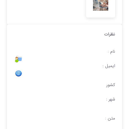
نظرات
نام :
ایمیل :
کشور
شهر :
متن :