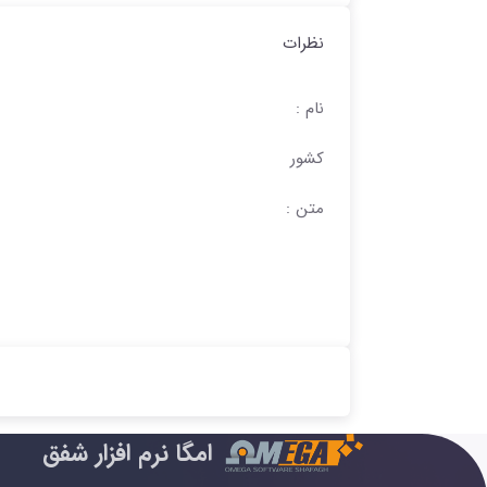
نظرات
نام :
کشور
متن :
امگا نرم افزار شفق