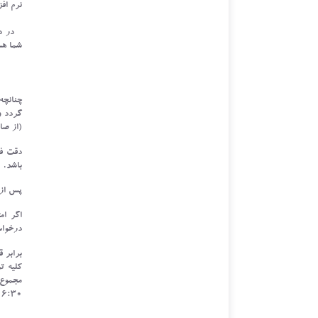
نرم افز
در دنی
شما هس
چنانچه
گردد و
(از صا
دقت فر
باشد.
پس از 
اگر ام
درخواس
برابر 
۱۶:۳۰ دقیقه روز بعد ، به حساب شما واریز خو