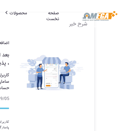
صفحه
محصولات
نخست
شرح خبر
اضافه
بعد ا
، پذی
کاربر
سامان
حساب 
5 15:36
کاربرا
پاسارگ