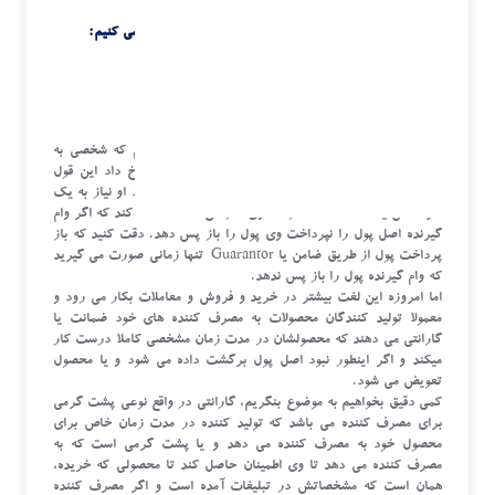
حال در اینجا می خواهیم تفاوت گارانتی و وارانتی را بررسی کنیم:
گارانتی
اصطلاح گارانتی (Guarantee) عبارت است از قولی لازم که شخصی به
شخص دیگر می دهد بگونه ای که اگر شرایط خاصی رخ داد این قول
عملی شود. بعنوان مثال وقتی شخصی می خواهد وام بگیرد او نیاز به یک
نفر ضامن یا Guarantor دارد تا وی گارانتی – ضمانت – کند که اگر وام
گیرنده اصل پول را نپرداخت وی پول را باز پس دهد. دقت کنید که باز
پرداخت پول از طریق ضامن یا Guarantor تنها زمانی صورت می گیرید
که وام گیرنده پول را باز پس ندهد.
اما امروزه این لغت بیشتر در خرید و فروش و معاملات بکار می رود و
معمولا تولید کنندگان محصولات به مصرف کننده های خود ضمانت یا
گارانتی می دهند که محصولشان در مدت زمان مشخصی کاملا درست کار
میکند و اگر اینطور نبود اصل پول برگشت داده می شود و یا محصول
تعویض می شود.
کمی دقیق بخواهیم به موضوع بنگریم، گارانتی در واقع نوعی پشت گرمی
برای مصرف کننده می باشد که تولید کننده در مدت زمان خاص برای
محصول خود به مصرف کننده می دهد و یا پشت گرمی است که به
مصرف کننده می دهد تا وی اطمینان حاصل کند تا محصولی که خریده،
همان است که مشخصاتش در تبلیغات آمده است و اگر مصرف کننده