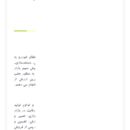
ارائه می شود.
1404/05/26 00:06
*آرشیو*
به عنوان مثال این خدمات برای یک خودروساز شامل انتقال خودرو به
تعمیرگاه، تعمیرات با کیفیت، تهیه و توزیع قطعات یدکی، مستندسازی،
آموزش و تضمین خدمات می باشد و یا در راستای افزایش سهم بازار
فروش خودرو، کلیه اموری که شرکت پس از فروش کالا به منظور جلب
رضایت مشتریان و کمک به آنها برای دریافت بیشترین ارزش از
محصولات یا خدمت و یا خدماتی که خریداری کرده بودند انجام می دهند.
خدمات پس از فروش کالا و خدمت، نه تنها ضامن بقا و تداوم تولید
کنندگان است، بلکه یکی از مهم ترین عوامل موثر برای رقابت در بازار
جهانی است. این خدمات شامل حمل و نصب و راه اندازی، تعمیر و
نگهداری، تهیه و توزیع قطعات یدکی، مستندسازی، آموزش، تضمین و
غیره می باشد (کوفین 1998). و یا کلیه اموری که شرکت پس از فروش